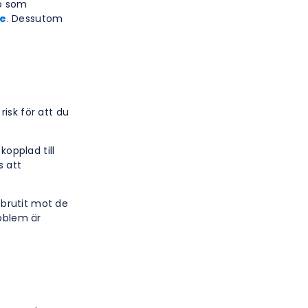
to som
ne
. Dessutom
isk för att du
opplad till
s att
 brutit mot de
roblem är