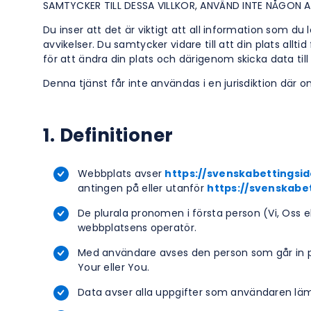
SAMTYCKER TILL DESSA VILLKOR, ANVÄND INTE NÅGON A
Du inser att det är viktigt att all information som du
avvikelser. Du samtycker vidare till att din plats all
för att ändra din plats och därigenom skicka data till 
Denna tjänst får inte användas i en jurisdiktion där on
1. Definitioner
Webbplats avser
https://svenskabettingsid
antingen på eller utanför
https://svenskabet
De plurala pronomen i första person (Vi, Oss e
webbplatsens operatör.
Med användare avses den person som går in p
Your eller You.
Data avser alla uppgifter som användaren lä