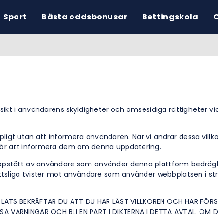
Sport
Bästa oddsbonusar
Bettingskola
nsikt i användarens skyldigheter och ömsesidiga rättigheter v
mpligt utan att informera användaren. När vi ändrar dessa villkor
för att informera dem om denna uppdatering.
ppstått av användare som använder denna plattform bedrägli
ättsliga tvister mot användare som använder webbplatsen i st
TS BEKRÄFTAR DU ATT DU HAR LÄST VILLKOREN OCH HAR FÖRST
A VARNINGAR OCH BLI EN PART I DIKTERNA I DETTA AVTAL. OM D