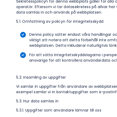
Sekretesspolicyn för denna webbplats gäller för al
operatör. Eftersom vi tar datasekretess på allvar ha
data samlas in och används på webbplatsen.
5.1. Omfattning av policyn för integritetsskydd
Denna policy sätter endast våra handlingar 
viktigt att notera att detta förbehåll inte o
webbplatsen. Detta inkluderar naturligtvis länka
För att sätta integritetsskyddslagarna i perspe
ansvariga för att kontrollera användardata oc
5.2. Insamling av uppgifter
Vi samlar in uppgifter från användare av webbplatsen 
exempel samlar vi in kontaktuppgifter som e-postinf
5.3. Hur data samlas in
5.3.1. Uppgifter som användare lämnar till oss