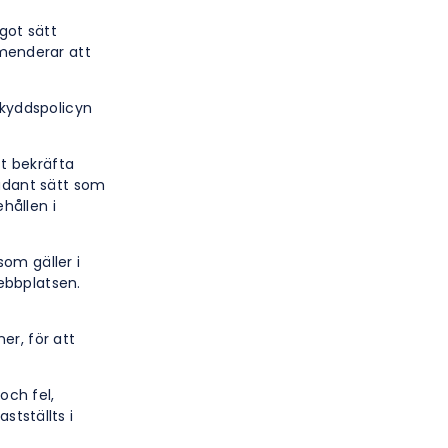
got sätt
menderar att
skyddspolicyn
t bekräfta
sådant sätt som
hållen i
som gäller i
 webbplatsen.
er, för att
och fel,
stställts i