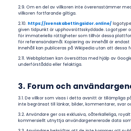
2.9. Om en del av villkoren inte överensstämmer med d
villkoren fortfarande giltiga.
2.10.
https://svenskabettingsidor.online/
logotype
given tidpunkt är upphovsrättsskyddade. Logotyper oc
för immateriella rättigheter som tillhör dessa platt
för referensändamål. Kopiering av innehåll är endast 
Innehåll kan publiceras på Wikipedia utan att dessa fö
2.11. Webbplatsen kan översättas med hjälp av Google
underförstådda eller felaktiga.
3. Forum och användargene
3.1. De villkor som visas i detta avsnitt är tillämplig
inte begränsat till länkar, bilder, kommentarer, svar 
3.2. Användare ger oss exklusiva, oåterkalleliga, royalt
kommersiellt utnyttja användargenererade data som
3.3. Användare bekräftar att de inte kommer att publi