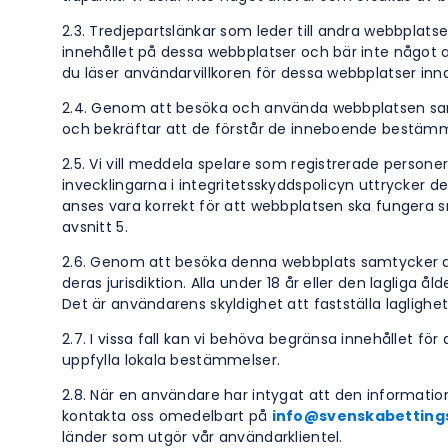
2.3. Tredjepartslänkar som leder till andra webbplat
innehållet på dessa webbplatser och bär inte något
du läser användarvillkoren för dessa webbplatser inna
2.4. Genom att besöka och använda webbplatsen samt
och bekräftar att de förstår de inneboende bestäm
2.5. Vi vill meddela spelare som registrerade perso
invecklingarna i integritetsskyddspolicyn uttrycker d
anses vara korrekt för att webbplatsen ska fungera s
avsnitt 5.
2.6. Genom att besöka denna webbplats samtycker använ
deras jurisdiktion. Alla under 18 år eller den lagliga åld
Det är användarens skyldighet att fastställa lagligh
2.7. I vissa fall kan vi behöva begränsa innehållet f
uppfylla lokala bestämmelser.
2.8. När en användare har intygat att den informatio
kontakta oss omedelbart på
info@svenskabettings
länder som utgör vår användarklientel.