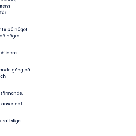
arens
för
inte på något
 på några
ublicera
elande gång på
och
ttfinnande.
i anser det
 rättsliga