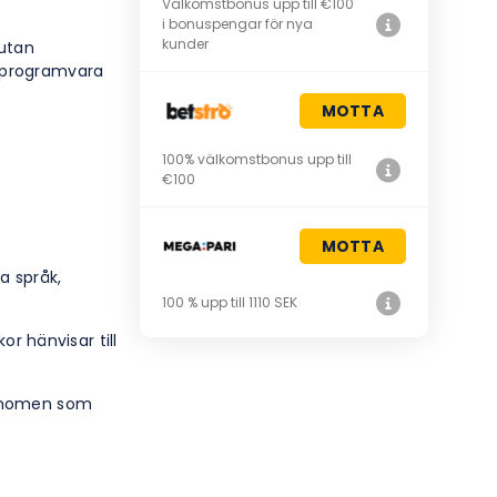
Välkomstbonus upp till €100
i bonuspengar för nya
kunder
 utan
de programvara
MOTTA
100% välkomstbonus upp till
€100
MOTTA
a språk,
100 % upp till 1110 SEK
r hänvisar till
ronomen som