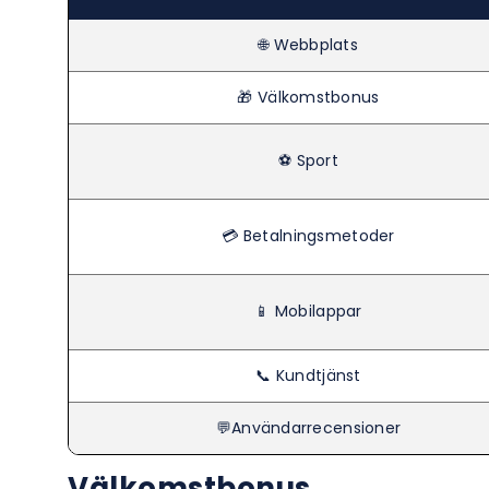
🌐 Webbplats
🎁 Välkomstbonus
⚽ Sport
💳 Betalningsmetoder
📱 Mobilappar
📞 Kundtjänst
💬Användarrecensioner
Välkomstbonus