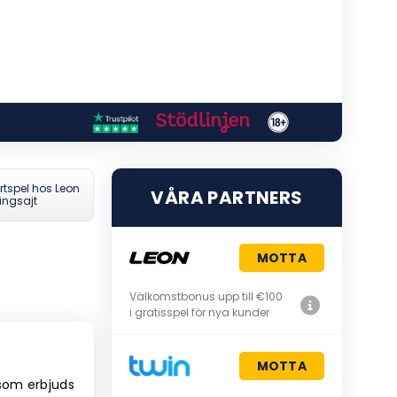
rtspel hos Leon
VÅRA PARTNERS
tingsajt
MOTTA
Välkomstbonus upp till €100
i gratisspel för nya kunder
MOTTA
som erbjuds