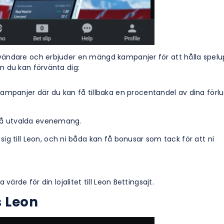
ändare och erbjuder en mängd kampanjer för att hålla spelu
n du kan förvänta dig:
mpanjer där du kan få tillbaka en procentandel av dina förlust
 på utvalda evenemang.
g till Leon, och ni båda kan få bonusar som tack för att ni
ärde för din lojalitet till Leon Bettingsajt.
s Leon