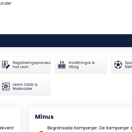
kunder
Registreringsprocessen
Insättningar &
Spo
hos Leon
Uttag
Bet
Leons Odds &
Marknader
Minus
sekvent
Begränsade Kampanjer: De kampanjer 