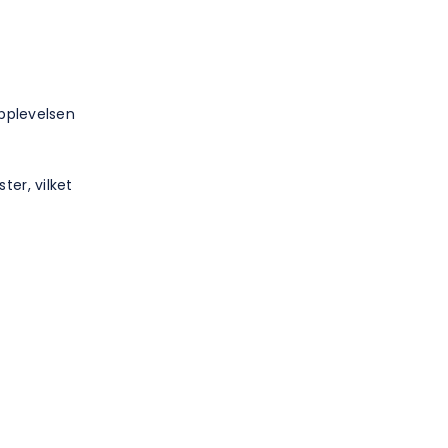
pplevelsen
er, vilket