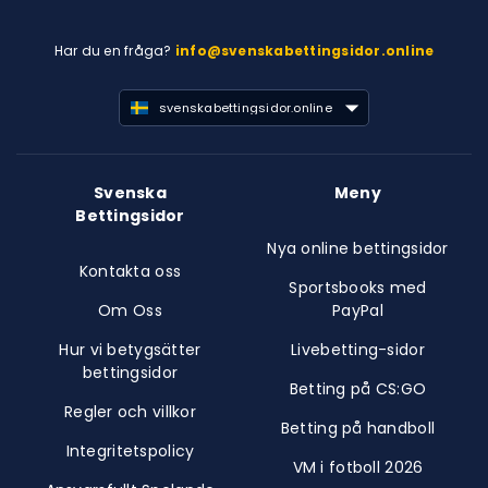
Har du en fråga?
info@svenskabettingsidor.online
svenskabettingsidor.online
Svenska
Meny
Bettingsidor
Nya online bettingsidor
Kontakta oss
Sportsbooks med
Om Oss
PayPal
Hur vi betygsätter
Livebetting-sidor
bettingsidor
Betting på CS:GO
Regler och villkor
Betting på handboll
Integritetspolicy
VM i fotboll 2026