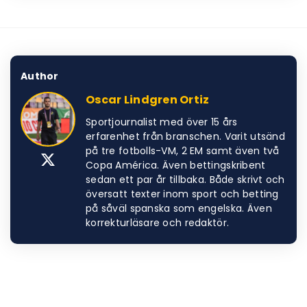
Author
Oscar Lindgren Ortiz
Sportjournalist med över 15 års
erfarenhet från branschen. Varit utsänd
på tre fotbolls-VM, 2 EM samt även två
Copa América. Även bettingskribent
sedan ett par år tillbaka. Både skrivt och
översatt texter inom sport och betting
på såväl spanska som engelska. Även
korrekturläsare och redaktör.