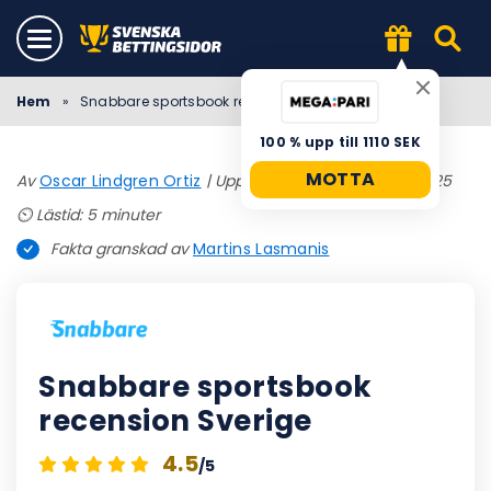
Hem
»
Snabbare sportsbook recension Sverige
100 % upp till 1110 SEK
MOTTA
Av
Oscar Lindgren Ortiz
|
Uppdaterad november 18, 2025
⏲️ Lästid: 5 minuter
Fakta granskad av
Martins Lasmanis
Snabbare sportsbook
recension Sverige
4.5
/5