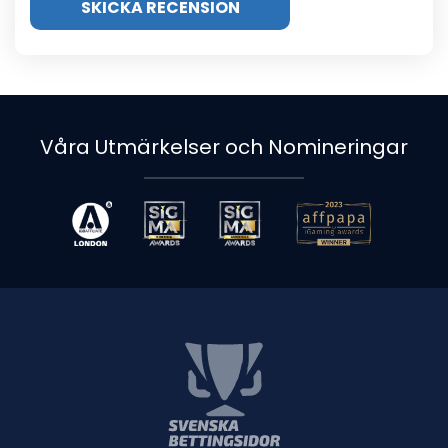
Våra Utmärkelser och Nomineringar