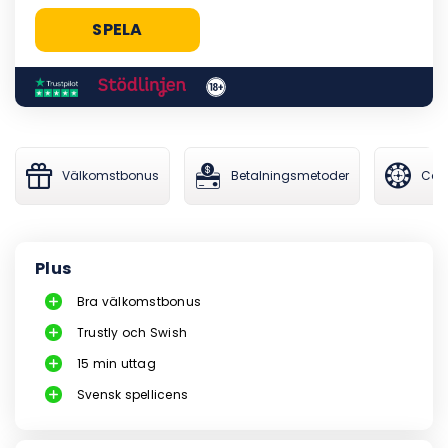
SPELA
Välkomstbonus
Betalningsmetoder
Cas
Plus
Bra välkomstbonus
Trustly och Swish
15 min uttag
Svensk spellicens