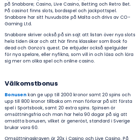
på Snabbare; Casino, Live Casino, Betting och Retro Bet.
På casinot finns slots, bordsspel och jackpottspel.
Snabbare har sitt huvudsäte på Malta och drivs av CO-
Gaming Ltd.
Snabbare skriver också på sin sajt att listan över nya slots
hela tiden ökar och att här finns klassiker som Book fo
dead och Gonzo’s quest. De erbjuder också spelguider
för nya spelare, eller nyfikna, som vill in och läsa och lära
sig mer om olika spel och online casino.
Välkomstbonus
Bonusen
kan ge upp till 2000 kronor samt 20 spins och
upp till 800 kronor tillbaka om man förlorar på sitt första
spel i Sportsbook, samt 20 extra spins. Spinsen är
omsättningsfria och man har hela 90 dagar på sig att
omsätta bonusen, vilket är generöst, standard i Sverige
brukar vara 60.
Omsättningskraven är 20x i Casino och Live Casino. På