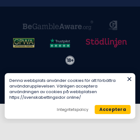
Svenska Bettingsidor är inte en spelsajt. Sajten är enbart
Denna webbplats använder cookies för att förbättra
informativ.
användarupplevelsen. Vänligen acceptera
Copyright © 2026 Svenska Bettingsidor - All rights reserved
användningen av cookies på webbplatsen
https://svenskabettingsidor.online/
Acceptera
Integritetspolicy