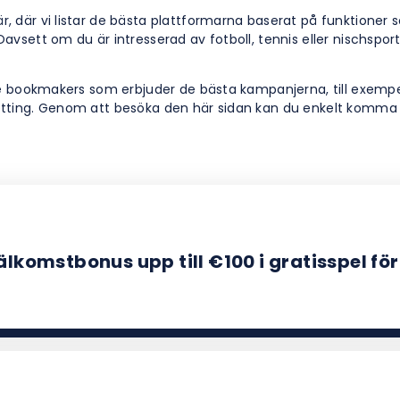
r, där vi listar de bästa plattformarna baserat på funktione
Oavsett om du är intresserad av fotboll, tennis eller nischspor
 de bookmakers som erbjuder de bästa kampanjerna, till exempel
betting. Genom att besöka den här sidan kan du enkelt komma
älkomstbonus upp till €100 i gratisspel fö