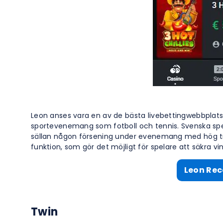
Leon anses vara en av de bästa livebettingwebbplatse
sportevenemang som fotboll och tennis. Svenska spel
sällan någon försening under evenemang med hög tra
funktion, som gör det möjligt för spelare att säkra vi
Leon Rec
Twin