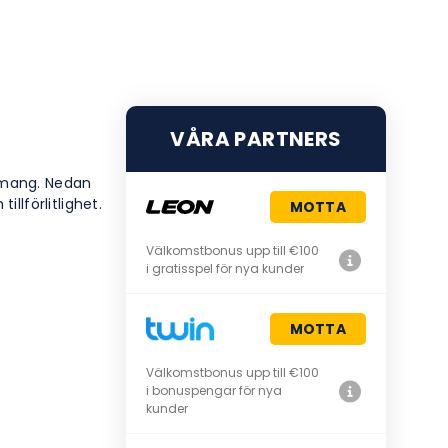
VÅRA PARTNERS
nemang. Nedan
llförlitlighet.
MOTTA
Välkomstbonus upp till €100
i gratisspel för nya kunder
MOTTA
Välkomstbonus upp till €100
i bonuspengar för nya
kunder