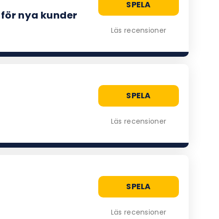
SPELA
 för nya kunder
Läs recensioner
SPELA
Läs recensioner
SPELA
Läs recensioner