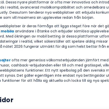
 skäl. Dessa nyare plattformar är ofta mer innovativa och intro
ds i realtid, avancerad mobilkompatibilitet och omedelbara u
ustly. Dessutom tenderar nya webbplatser att erbjuda konkurr
re som vill maximera sin upplevelse redan från början.
webbplatser är deras förmåga att ligga steget före när det gäl
d
mobila
användare i åtanke och erbjuder sömlösa upplevelse
bord. Med ökningen av mobil betting är dessa plattformar utfo
teringar i realtid, vilket säkerställer att spelare aldrig missa
g på nätet 2026 fungerar utmärkt för dig som helst bettar från 
sajter
ofta mer generösa välkomsterbjudanden jämfört med
usar, cashback-erbjudanden eller till och med gratisspel, vilk
ka webbplatsens funktioner. Ett nytt spelbolag på den svenska
tt synas. Det gäller egentligen inte endast nya bettingsidor 
tioner för att hålla sig aktuella och locka till sig nya spela
idor