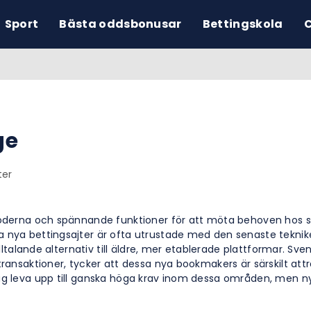
Sport
Bästa oddsbonusar
Bettingskola
ge
ter
 moderna och spännande funktioner för att möta behoven hos 
 nya bettingsajter är ofta utrustade med den senaste teknik
lltalande alternativ till äldre, mer etablerade plattformar. Sve
ransaktioner, tycker att dessa nya bookmakers är särskilt attra
ag leva upp till ganska höga krav inom dessa områden, men ny