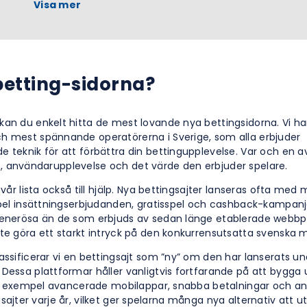
Visa mer
betting-sidorna?
kan du enkelt hitta de mest lovande nya bettingsidorna. Vi h
h mest spännande operatörerna i Sverige, som alla erbjuder
 teknik för att förbättra din bettingupplevelse. Var och en a
het, användarupplevelse och det värde den erbjuder spelare.
vår lista också till hjälp. Nya bettingsajter lanseras ofta med
empel insättningserbjudanden, gratisspel och cashback-kampan
generösa än de som erbjuds av sedan länge etablerade webbpl
ste göra ett starkt intryck på den konkurrensutsatta svenska
assificerar vi en bettingsajt som ”ny” om den har lanserats u
Dessa plattformar håller vanligtvis fortfarande på att bygga u
till exempel avancerade mobilappar, snabba betalningar och a
ingsajter varje år, vilket ger spelarna många nya alternativ att u