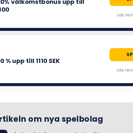
00% välkomstbonus upp till
100
Läs rec
SP
0 % upp till 1110 SEK
Läs rec
artikeln om nya spelbolag