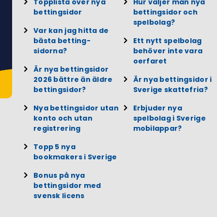
Topplista över nya
Hur väljer man nya
bettingsidor
bettingsidor och
spelbolag?
Var kan jag hitta de
bästa betting-
Ett nytt spelbolag
sidorna?
behöver inte vara
oerfaret
Är nya bettingsidor
2026 bättre än äldre
Är nya bettingsidor i
bettingsidor?
Sverige skattefria?
Nya bettingsidor utan
Erbjuder nya
konto och utan
spelbolag i Sverige
registrering
mobilappar?
Topp 5 nya
bookmakers i Sverige
Bonus på nya
bettingsidor med
svensk licens