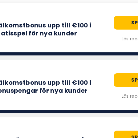
SP
älkomstbonus upp till €100 i
ratisspel för nya kunder
Läs rec
SP
älkomstbonus upp till €100 i
onuspengar för nya kunder
Läs rec
SP