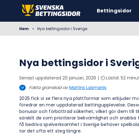
Bettingsidor
Hem
»
Nya bettingsidor i Sverige
Nya bettingsidor i Sveri
Senast uppdaterad 20 januari, 2026
⏲️ Lästid: 52 minu
Fakta granskad av
Martins Lasmanis
2025 fick vi se flera nya plattformar som erbjuder
föredrar en mer uppdaterad bettingupplevelse. Dessa
bonusar och förbättrad säkerhet, vilket gör dem till ti
särskilt de som prioriterar bekvämlighet och snabba t
få bedriva spelverksamhet i Sverige behöver spelbol
tar det ofta ett steg längre.