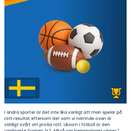
I andra sporter är det inte lika vanligt att man spelar på
rätt resultat eftersom det som vi nämnde ovan är
väldigt svårt att pricka rätt. Liksom i fotboll är den
vanligaste formen 1×2. Alltså om hemmalaget vinner 1,