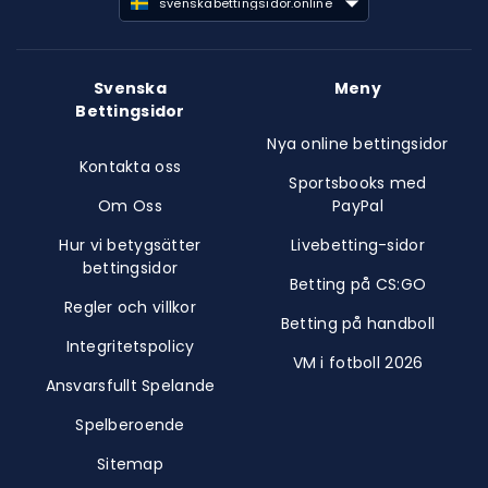
svenskabettingsidor.online
Svenska
Meny
Bettingsidor
Nya online bettingsidor
Kontakta oss
Sportsbooks med
Om Oss
PayPal
Hur vi betygsätter
Livebetting-sidor
bettingsidor
Betting på CS:GO
Regler och villkor
Betting på handboll
Integritetspolicy
VM i fotboll 2026
Ansvarsfullt Spelande
Spelberoende
Sitemap