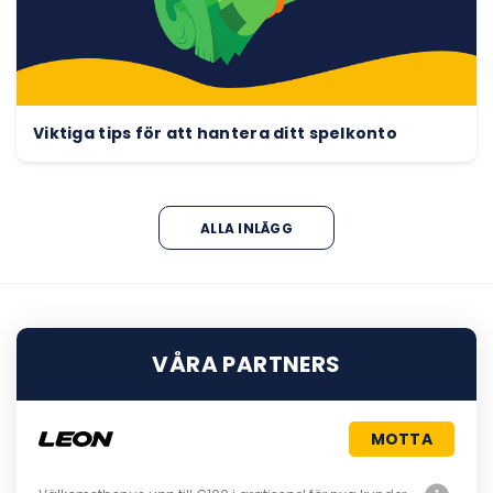
Viktiga tips för att hantera ditt spelkonto
ALLA INLÄGG
VÅRA PARTNERS
MOTTA