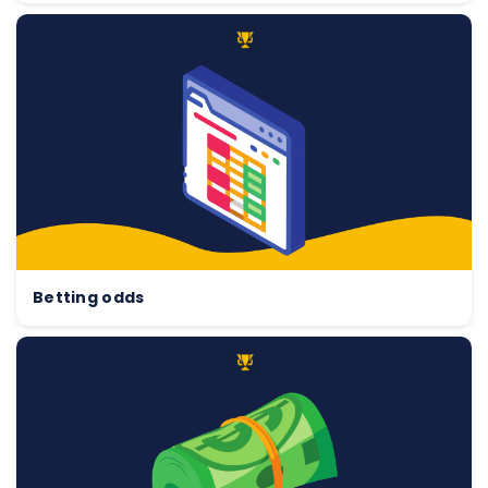
Betting odds