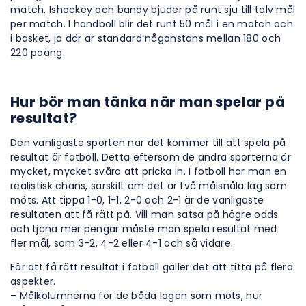
match. Ishockey och bandy bjuder på runt sju till tolv mål
per match. I handboll blir det runt 50 mål i en match och
i basket, ja där är standard någonstans mellan 180 och
220 poäng.
Hur bör man tänka när man spelar på
resultat?
Den vanligaste sporten när det kommer till att spela på
resultat är fotboll. Detta eftersom de andra sporterna är
mycket, mycket svåra att pricka in. I fotboll har man en
realistisk chans, särskilt om det är två målsnåla lag som
möts. Att tippa 1-0, 1-1, 2-0 och 2-1 är de vanligaste
resultaten att få rätt på. Vill man satsa på högre odds
och tjäna mer pengar måste man spela resultat med
fler mål, som 3-2, 4-2 eller 4-1 och så vidare.
För att få rätt resultat i fotboll gäller det att titta på flera
aspekter.
– Målkolumnerna för de båda lagen som möts, hur