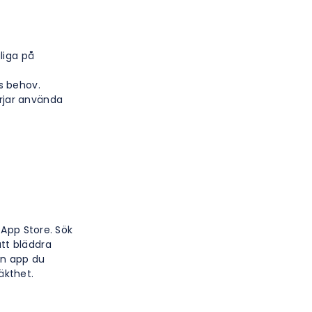
liga på
s behov.
rjar använda
 App Store. Sök
att bläddra
den app du
äkthet.