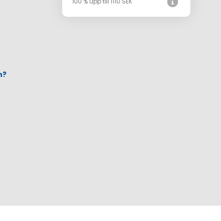
100 % upp till 1110 SEK
n?