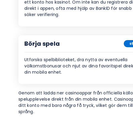
ett konto hos kasinot. Om inte kan du registrera d
direkt i appen, ofta med hjälp av BankID för snabb
säker verifiering.
Börja spela
s
Utforska spelbiblioteket, dra nytta av eventuella
välkomstbonusar och njut av dina favoritspel direk
din mobila enhet.
Genom att ladda ner casinoappar från officiella källo
spelupplevelse direkt från din mobila enhet. Casino
ditt konto med bara några få tryck, vilket gör dem till
språng.