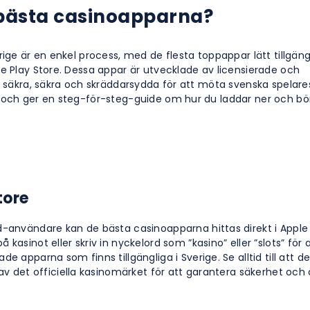
bästa casinoapparna?
ige är en enkel process, med de flesta toppappar lätt tillgäng
e Play Store. Dessa appar är utvecklade av licensierade och
r säkra, säkra och skräddarsydda för att möta svenska spelare
r och ger en steg-för-steg-guide om hur du laddar ner och bö
tore
d-användare kan de bästa casinoapparna hittas direkt i Apple
 kasinot eller skriv in nyckelord som ”kasino” eller ”slots” för 
de apparna som finns tillgängliga i Sverige. Se alltid till att 
 av det officiella kasinomärket för att garantera säkerhet och 