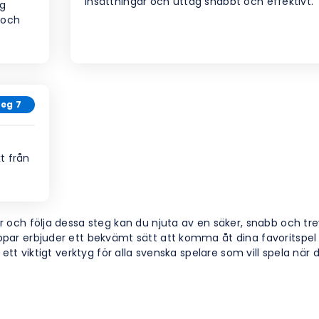
insättningar och uttag snabbt och effektivt.
ig
 och
teg 7
t från
r och följa dessa steg kan du njuta av en säker, snabb och tre
appar erbjuder ett bekvämt sätt att komma åt dina favoritspe
 ett viktigt verktyg för alla svenska spelare som vill spela när 