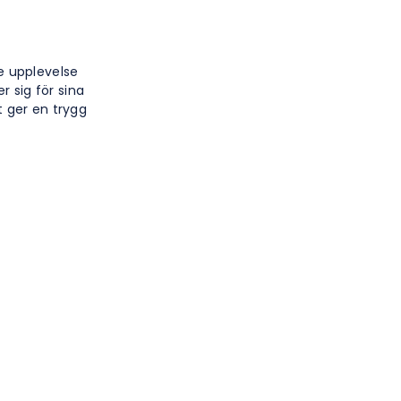
e upplevelse
r sig för sina
t ger en trygg