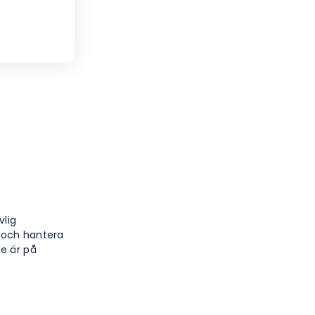
vlig
l och hantera
de är på