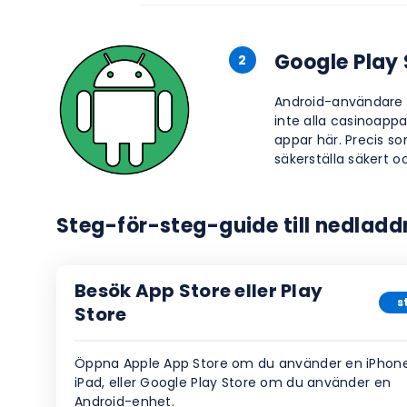
Google Play 
2
Android-användare k
inte alla casinoapp
appar här. Precis so
säkerställa säkert oc
Steg-för-steg-guide till nedlad
Besök App Store eller Play
s
Store
Öppna Apple App Store om du använder en iPhone 
iPad, eller Google Play Store om du använder en
Android-enhet.