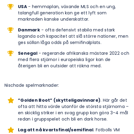
USA
- hemmaplan, växande MLS och en ung,
talangfull generation kan ge ett lyft som
marknaden kanske underskattar.
Danmark
- ofta defensivt stabila med stark
laganda och kapacitet att slå större nationer, men
ges sällan låga odds på semifinalplats.
Senegal
- regerande afrikanska mästare 2022 och
med flera stjärnor i europeiska ligor kan de
återigen bli en outsider att räkna med.
Nischade spelmarknader:
”Golden Boot” (skytteligavinnare)
. Här går det
ofta att hitta värde utanför de största stjärnorna –
en skicklig striker i en svag grupp kan göra 3–4 mål
redan i gruppspelet och bli en dark horse.
Lag att nå kvartsfinal/semifinal
. Fotbolls VM