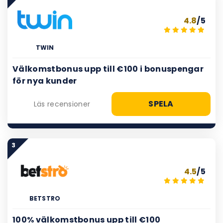
4.8
/5
TWIN
Välkomstbonus upp till €100 i bonuspengar
för nya kunder
SPELA
Läs recensioner
3
4.5
/5
BETSTRO
100% välkomstbonus upp till €100