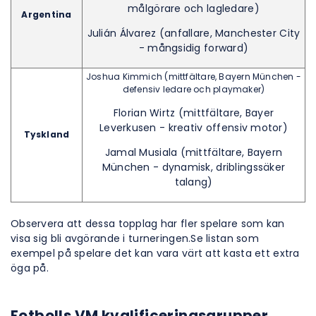
målgörare och lagledare)
Argentina
Julián Álvarez (anfallare, Manchester City
- mångsidig forward)
Joshua Kimmich (mittfältare, Bayern München -
defensiv ledare och playmaker)
Florian Wirtz (mittfältare, Bayer
Leverkusen - kreativ offensiv motor)
Tyskland
Jamal Musiala (mittfältare, Bayern
München - dynamisk, driblingssäker
talang)
Observera att dessa topplag har fler spelare som kan
visa sig bli avgörande i turneringen.Se listan som
exempel på spelare det kan vara värt att kasta ett extra
öga på.
Fotbolls VM kvalificeringsgrupper