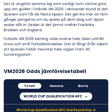
Det är ungefär samma lag som vanligt som väntas göra
upp om guldet i fotbolls VM 2026. I skrivande stund är det
Spanien som får de flesta tipsen. Det ger lite mer än fem
gånger pengarna om du spelar på dem idag och tipset
sedan slår in. Sedan är det jämnt mellan Frankrike,
Brasilien och England.
Fotbolls VM 2026 betting odds ändras hela tiden utifrån
stora och små fotbollshändelser. Det är långt ifrån säkert
att Spanien förblir favoriter hela vägen fram till
turneringsstart.
VM2026 Odds jämförelsetabell
Totalt
Hemma
Borta
WORLD CUP QUALIFICATION AFC
World Cup Qualification AFC 2nd Round Grp. A