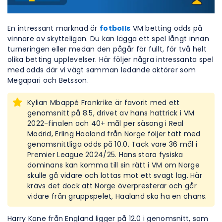
En intressant marknad är
fotbolls
VM betting odds på
vinnare av skytteligan. Du kan lägga ett spel långt innan
turneringen eller medan den pågår för fullt, för två helt
olika betting upplevelser. Här följer några intressanta spel
med odds där vi vägt samman ledande aktörer som
Megapari och Betsson.
Kylian Mbappé Frankrike är favorit med ett
genomsnitt på 8.5, drivet av hans hattrick i VM
2022-finalen och 40+ mål per säsong i Real
Madrid, Erling Haaland från Norge följer tätt med
genomsnittliga odds på 10.0. Tack vare 36 mål i
Premier League 2024/25. Hans stora fysiska
dominans kan komma till sin rätt i VM om Norge
skulle gå vidare och lottas mot ett svagt lag. Här
krävs det dock att Norge överpresterar och går
vidare från gruppspelet, Haaland ska ha en chans.
Harry Kane från England ligger på 12.0 i genomsnitt, som