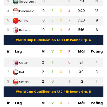
3
10
3
4
3
7:8
13
Saudi Arabia
4
10
3
3
4
9:20
12
Indonesia
5
10
3
0
7
7:20
9
China
6
10
1
3
6
5:16
6
Bahrain
World Cup Qualification AFC 4th Round Grp. A
#
Lag
M
V
O
F
Mål
Poäng
1
2
1
1
0
2:1
4
Qatar
2
2
1
0
1
3:3
3
UAE
3
2
0
1
1
1:2
1
Oman
World Cup Qualification AFC 4th Round Grp. B
#
Lag
M
V
O
F
Mål
Poäng