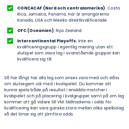
CONCACAF (Nord och centralamerika)
. Costa
Rica, Jamaica, Panama. Här är arrangörerna
Kanada, USA och Mexiko direktkvalificerade.
OFC (Oceanien)
. Nya Zeeland.
Intercontinental Playoffs.
Inte en
kvalificeringsgrupp i egentlig mening utan ett
slutspel som vissa lag i ovanstående grupper kan
kvalificera sig till.
Så här långt har alla lag som anses vara med och slåss
om slutsegern väl med i kvalspelet. Du kommer att
kunna spela både på resultat i enskilda matcher i
kvalspelet och på placering i kvalgrupper samt på om lag
kommer att gå vidare till VM. Skillnaderna i odds för
kvalificering kan vara ganska stora mellan olika spelbolag
så det lönar sig att jämföra odds.