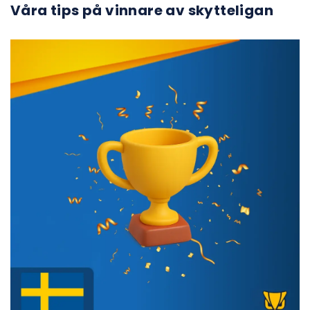
Våra tips på vinnare av skytteligan