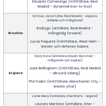
Eduardo Camavinga (mittfältare, Real
Madrid - dynamisk box-to-box)
Vinícius Júnior (ytter, Real Madrid - explosiv
dribbler och målgörare)
Rodrygo (anfallare, Real Madrid -
mångsidig forward)
Brasilien
Lucas Paquetá (mittfältare, West Ham -
kreativ och defensiv balans
Harry Kane (anfallare, Bayern München -
målgörare och kapten)
Jude Bellingham (mittfältare, Real Madrid
- allround talang)
England
Phil Foden (mittfältare, Manchester City -
kreativ ytter)
Lionel Messi (anfallare, Inter Miami - legend)
Lautaro Martínez (anfallare, Inter -