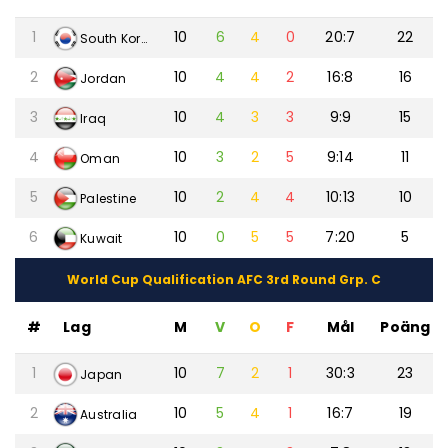
1
10
6
4
0
20:7
22
South Korea
2
10
4
4
2
16:8
16
Jordan
3
10
4
3
3
9:9
15
Iraq
4
10
3
2
5
9:14
11
Oman
5
10
2
4
4
10:13
10
Palestine
6
10
0
5
5
7:20
5
Kuwait
World Cup Qualification AFC 3rd Round Grp. C
#
Lag
M
V
O
F
Mål
Poäng
1
10
7
2
1
30:3
23
Japan
2
10
5
4
1
16:7
19
Australia