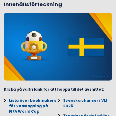
Innehållsförteckning
Klicka på valfri länk för att hoppa till det avsnittet:
Lista över bookmakers
Svenska chanser i VM
för vadslagning på
2026
FIFA World Cup
Trender när det gäller