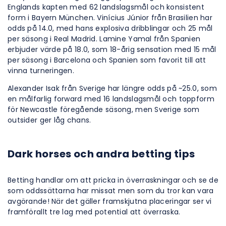
Englands kapten med 62 landslagsmål och konsistent
form i Bayern München. Vinícius Júnior från Brasilien har
odds på 14.0, med hans explosiva dribblingar och 25 mål
per säsong i Real Madrid. Lamine Yamal från Spanien
erbjuder värde på 18.0, som 18-årig sensation med 15 mål
per säsong i Barcelona och Spanien som favorit till att
vinna turneringen.
Alexander Isak från Sverige har längre odds på ~25.0, som
en målfarlig forward med 16 landslagsmål och toppform
för Newcastle föregående säsong, men Sverige som
outsider ger låg chans.
Dark horses och andra betting tips
Betting handlar om att pricka in överraskningar och se de
som oddssättarna har missat men som du tror kan vara
avgörande! När det gäller framskjutna placeringar ser vi
framförallt tre lag med potential att överraska.