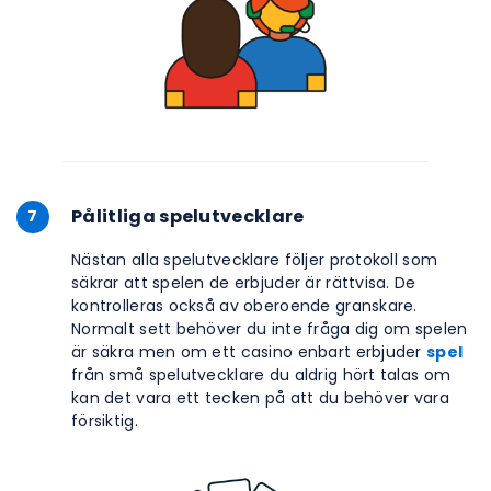
Pålitliga spelutvecklare
7
Nästan alla spelutvecklare följer protokoll som
säkrar att spelen de erbjuder är rättvisa. De
kontrolleras också av oberoende granskare.
Normalt sett behöver du inte fråga dig om spelen
är säkra men om ett casino enbart erbjuder
spel
från små spelutvecklare du aldrig hört talas om
kan det vara ett tecken på att du behöver vara
försiktig.