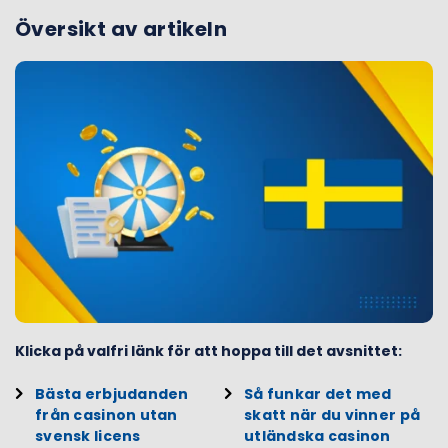
Översikt av artikeln
Klicka på valfri länk för att hoppa till det avsnittet:
Bästa erbjudanden
Så funkar det med
från casinon utan
skatt när du vinner på
svensk licens
utländska casinon