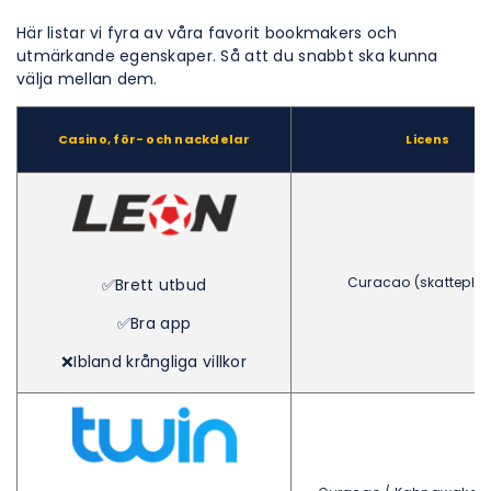
Här listar vi fyra av våra favorit bookmakers och
utmärkande egenskaper. Så att du snabbt ska kunna
välja mellan dem.
Casino, för- och nackdelar
Licens
Curacao (skatteplikt
✅Brett utbud
✅Bra app
❌Ibland krångliga villkor