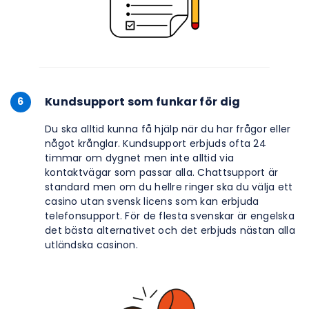
Kundsupport som funkar för dig
6
Du ska alltid kunna få hjälp när du har frågor eller
något krånglar. Kundsupport erbjuds ofta 24
timmar om dygnet men inte alltid via
kontaktvägar som passar alla. Chattsupport är
standard men om du hellre ringer ska du välja ett
casino utan svensk licens som kan erbjuda
telefonsupport. För de flesta svenskar är engelska
det bästa alternativet och det erbjuds nästan alla
utländska casinon.