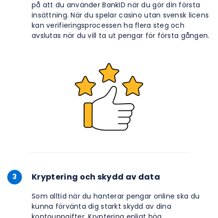
på att du använder BankID när du gör din första
insättning. När du spelar casino utan svensk licens
kan verifieringsprocessen ha flera steg och
avslutas när du vill ta ut pengar för första gången.
Kryptering och skydd av data
3
Som alltid när du hanterar pengar online ska du
kunna förvänta dig starkt skydd av dina
kontouppgifter. Kryptering enligt hög