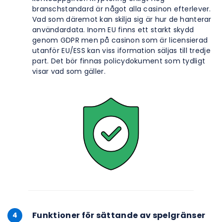
branschstandard är något alla casinon efterlever.
Vad som däremot kan skilja sig är hur de hanterar
användardata. Inom EU finns ett starkt skydd
genom GDPR men på casinon som är licensierad
utanför EU/ESS kan viss iformation säljas till tredje
part. Det bör finnas policydokument som tydligt
visar vad som gäller.
Funktioner för sättande av spelgränser
4