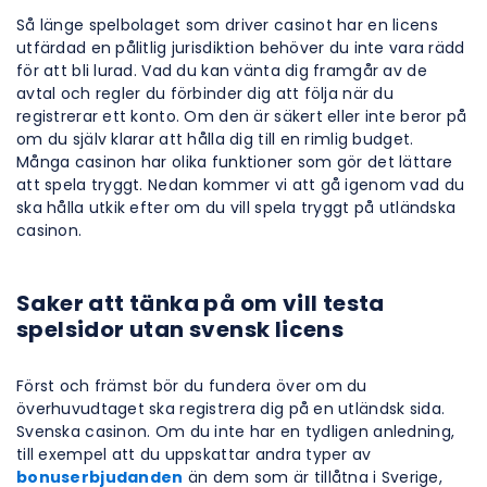
Så länge spelbolaget som driver casinot har en licens
utfärdad en pålitlig jurisdiktion behöver du inte vara rädd
för att bli lurad. Vad du kan vänta dig framgår av de
avtal och regler du förbinder dig att följa när du
registrerar ett konto. Om den är säkert eller inte beror på
om du själv klarar att hålla dig till en rimlig budget.
Många casinon har olika funktioner som gör det lättare
att spela tryggt. Nedan kommer vi att gå igenom vad du
ska hålla utkik efter om du vill spela tryggt på utländska
casinon.
Saker att tänka på om vill testa
spelsidor utan svensk licens
Först och främst bör du fundera över om du
överhuvudtaget ska registrera dig på en utländsk sida.
Svenska casinon. Om du inte har en tydligen anledning,
till exempel att du uppskattar andra typer av
bonuserbjudanden
än dem som är tillåtna i Sverige,