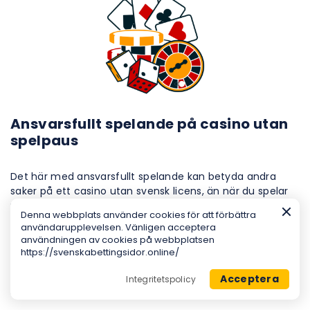
Ansvarsfullt spelande på casino utan
spelpaus
Det här med ansvarsfullt spelande kan betyda andra
saker på ett casino utan svensk licens, än när du spelar
på sidor godkända av svenska Spelinspektionen. Ofta
Denna webbplats använder cookies för att förbättra
behöver du ta större eget ansvar eftersom det inte finns
användarupplevelsen. Vänligen acceptera
lika många eller lika avancerade funktioner som på
användningen av cookies på webbplatsen
svenska sidor. Det gäller dock inte alltid. Det går att hitta
https://svenskabettingsidor.online/
ett online casino utan svensk licens som ger dig goda
möjligheter att använda olika funktioner som gör det lätt
Acceptera
Integritetspolicy
att spela ansvarsfullt.