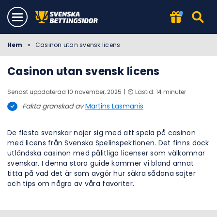
Hem
»
Casinon utan svensk licens
Casinon utan svensk licens
Senast uppdaterad 10 november, 2025
⏲️ Lästid: 14 minuter
Fakta granskad av
Martins Lasmanis
De flesta svenskar nöjer sig med att spela på casinon
med licens från Svenska Spelinspektionen. Det finns dock
utländska casinon med pålitliga licenser som välkomnar
svenskar. I denna stora guide kommer vi bland annat
titta på vad det är som avgör hur säkra sådana sajter
och tips om några av våra favoriter.