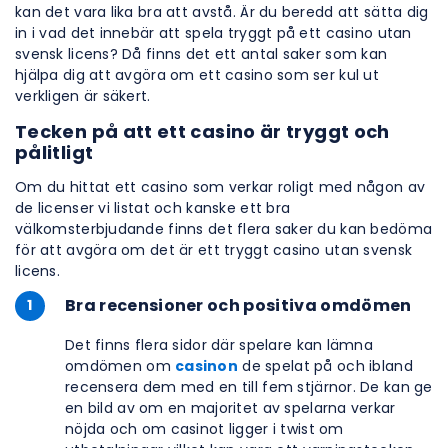
kan det vara lika bra att avstå. Är du beredd att sätta dig
in i vad det innebär att spela tryggt på ett casino utan
svensk licens? Då finns det ett antal saker som kan
hjälpa dig att avgöra om ett casino som ser kul ut
verkligen är säkert.
Tecken på att ett casino är tryggt och
pålitligt
Om du hittat ett casino som verkar roligt med någon av
de licenser vi listat och kanske ett bra
välkomsterbjudande finns det flera saker du kan bedöma
för att avgöra om det är ett tryggt casino utan svensk
licens.
Bra recensioner och positiva omdömen
1
Det finns flera sidor där spelare kan lämna
omdömen om
casinon
de spelat på och ibland
recensera dem med en till fem stjärnor. De kan ge
en bild av om en majoritet av spelarna verkar
nöjda och om casinot ligger i twist om