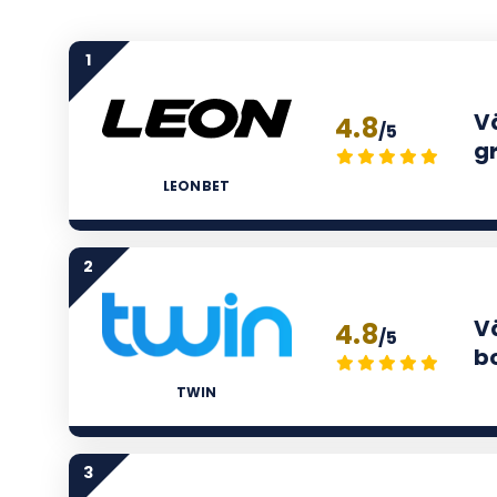
1
V
4.8
/5
g
LEONBET
2
V
4.8
/5
b
TWIN
3