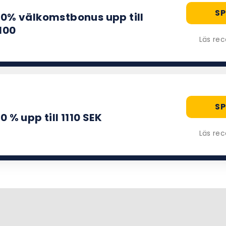
SP
00% välkomstbonus upp till
100
Läs rec
SP
0 % upp till 1110 SEK
Läs rec