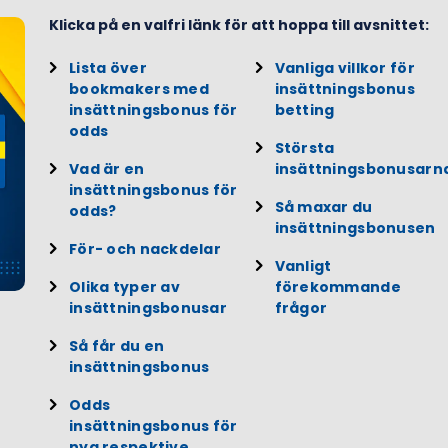
Klicka på en valfri länk för att hoppa till avsnittet:
Lista över
Vanliga villkor för
bookmakers med
insättningsbonus
insättningsbonus för
betting
odds
Största
Vad är en
insättningsbonusarn
insättningsbonus för
Så maxar du
odds?
insättningsbonusen
För- och nackdelar
Vanligt
Olika typer av
förekommande
insättningsbonusar
frågor
Så får du en
insättningsbonus
Odds
insättningsbonus för
nya respektive