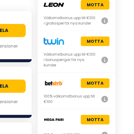
MOTTA
Välkomstbonus upp till €100
i gratisspel för nya kunder
ELA
MOTTA
ensioner
Välkomstbonus upp till €100
i bonuspengar för nya
kunder
MOTTA
ELA
100% välkomstbonus upp till
ensioner
€100
MOTTA