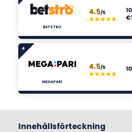
1
4.5
/5
€
BETSTRO
4
4.5
/5
10
MEGAPARI
Innehållsförteckning