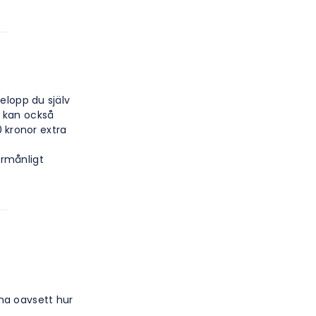
elopp du själv
 kan också
0 kronor extra
örmånligt
ma oavsett hur