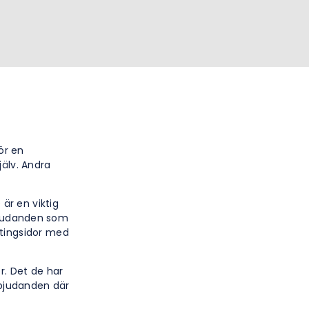
ör en
jälv. Andra
är en viktig
bjudanden som
ttingsidor med
r. Det de har
rbjudanden där