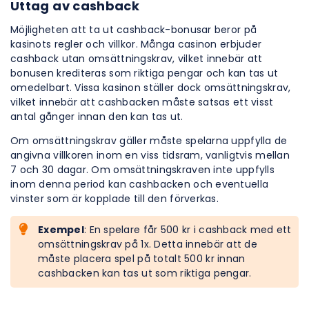
Uttag av cashback
Möjligheten att ta ut cashback-bonusar beror på
kasinots regler och villkor. Många casinon erbjuder
cashback utan omsättningskrav, vilket innebär att
bonusen krediteras som riktiga pengar och kan tas ut
omedelbart. Vissa kasinon ställer dock omsättningskrav,
vilket innebär att cashbacken måste satsas ett visst
antal gånger innan den kan tas ut.
Om omsättningskrav gäller måste spelarna uppfylla de
angivna villkoren inom en viss tidsram, vanligtvis mellan
7 och 30 dagar. Om omsättningskraven inte uppfylls
inom denna period kan cashbacken och eventuella
vinster som är kopplade till den förverkas.
Exempel
: En spelare får 500 kr i cashback med ett
omsättningskrav på 1x. Detta innebär att de
måste placera spel på totalt 500 kr innan
cashbacken kan tas ut som riktiga pengar.