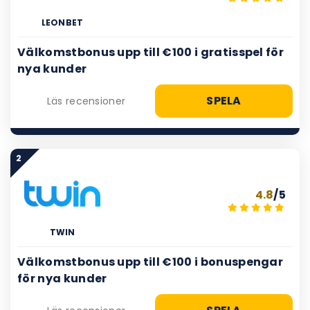
LEONBET
Välkomstbonus upp till €100 i gratisspel för
nya kunder
SPELA
Läs recensioner
2
4.8
/5
TWIN
Välkomstbonus upp till €100 i bonuspengar
för nya kunder