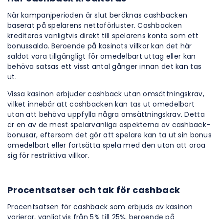
När kampanjperioden är slut beräknas cashbacken
baserat på spelarens nettoförluster. Cashbacken
krediteras vanligtvis direkt till spelarens konto som ett
bonussaldo. Beroende på kasinots villkor kan det här
saldot vara tillgängligt för omedelbart uttag eller kan
behöva satsas ett visst antal gånger innan det kan tas
ut.
Vissa kasinon erbjuder cashback utan omsättningskrav,
vilket innebär att cashbacken kan tas ut omedelbart
utan att behöva uppfylla några omsättningskrav. Detta
är en av de mest spelarvänliga aspekterna av cashback-
bonusar, eftersom det gör att spelare kan ta ut sin bonus
omedelbart eller fortsätta spela med den utan att oroa
sig för restriktiva villkor.
Procentsatser och tak för cashback
Procentsatsen för cashback som erbjuds av kasinon
varierar, vanligtvis från 5% till 25%, beroende på