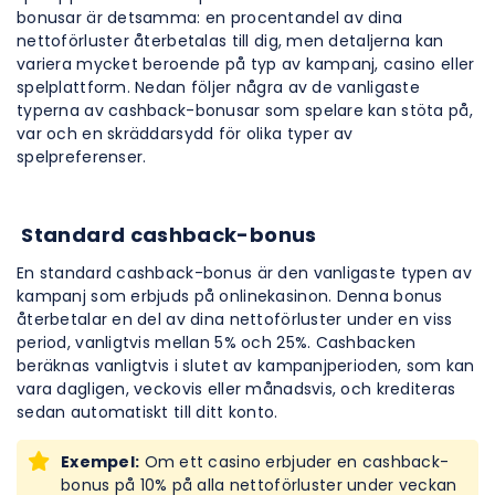
bonusar är detsamma: en procentandel av dina
nettoförluster återbetalas till dig, men detaljerna kan
variera mycket beroende på typ av kampanj, casino eller
spelplattform. Nedan följer några av de vanligaste
typerna av cashback-bonusar som spelare kan stöta på,
var och en skräddarsydd för olika typer av
spelpreferenser.
Standard cashback-bonus
En standard cashback-bonus är den vanligaste typen av
kampanj som erbjuds på onlinekasinon. Denna bonus
återbetalar en del av dina nettoförluster under en viss
period, vanligtvis mellan 5% och 25%. Cashbacken
beräknas vanligtvis i slutet av kampanjperioden, som kan
vara dagligen, veckovis eller månadsvis, och krediteras
sedan automatiskt till ditt konto.
Exempel:
Om ett casino erbjuder en cashback-
bonus på 10% på alla nettoförluster under veckan