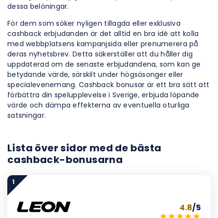
dessa belöningar.
För dem som söker nyligen tillagda eller exklusiva
cashback erbjudanden är det alltid en bra idé att kolla
med webbplatsens kampanjsida eller prenumerera på
deras nyhetsbrev. Detta säkerställer att du håller dig
uppdaterad om de senaste erbjudandena, som kan ge
betydande värde, särskilt under högsäsonger eller
specialevenemang. Cashback bonusar är ett bra sätt att
förbättra din spelupplevelse i Sverige, erbjuda löpande
värde och dämpa effekterna av eventuella oturliga
satsningar.
Lista över sidor med de bästa
cashback-bonusarna
1
4.8
/5