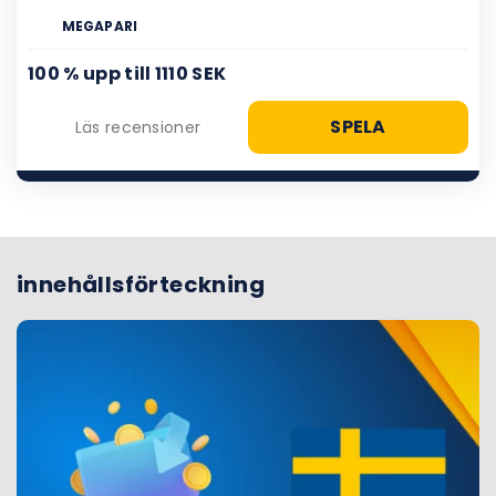
MEGAPARI
100 % upp till 1110 SEK
SPELA
Läs recensioner
innehållsförteckning