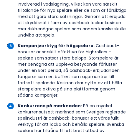
involverad i vadslagning, vilket kan vara särskilt
tilltalande för nya spelare eller de som är försiktiga
med att göra stora satsningar. Genom att erbjuda
ett skyddsnät i form av cashback lockar kasinon
mer riskbenägna spelare som annars kanske skulle
undvika att spela.
Kampanjverktyg för högspelare:
Cashback-
bonusar är särskilt effektiva för highrollers -
spelare som satsar stora belopp. Storspelare är
mer benägna att uppleva betydande förluster
under en kort period, så cashback-erbjudanden
fungerar som en buffert som uppmuntrar till
fortsatt spelande. Kasinon drar nytta av att hålla
storspelare aktiva på sina plattformar genom
sådana kampanjer.
Konkurrens på marknaden:
På en mycket
konkurrensutsatt marknad som Sveriges reglerade
spelindustri är cashback-bonusar ett värdefullt
verktyg för att locka och behålla spelare. Svenska
spelare har tillgång till ett brett utbud av