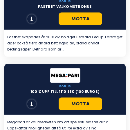
BONUS
FASTBET VÄLKOMSTBONUS
MOTTA
Fastbet skapades år 2016 av bolaget Bethard Group. Företaget
äger också flera andra bettingsajter, bland annat
bettingsajten Bethard som är...
BONUS
100 % UPP TILL 1110 SEK (100 EUROS)
MOTTA
Megapari är väl medveten om att spelentusiaster alltid
uppskattar möjligheten att få ut lite extra av sina