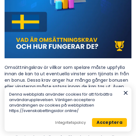
Omsättningskrav är villkor som spelare måste uppfylla
innan de kan ta ut eventuella vinster som tjänats in från
en bonus. Dessa krav anger hur många gånger bonusen
eller vinsterna måste satsas innan de kan tas ut. Även
om cashback-bonusar ofta är fria från omsättningskrav,
Denna webbplats använder cookies för att förbättra
ställer vissa kampanjer dessa villkor, och det är viktigt att
användarupplevelsen. Vänligen acceptera
användningen av cookies på webbplatsen
förstå hur de fungerar.
https://svenskabettingsidor.online/
Acceptera
Integritetspolicy
Förståelse av omsättningskrav