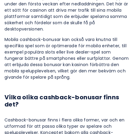
under den första veckan efter nedladdningen. Det här är
100 % UPP TILL 1110 SEK
ett sätt för casinon att driva mer trafik till sina mobila
plattformar samtidigt som de erbjuder spelarna samma
säkerhet och fördelar som de skulle få på
SPELA
desktopversionen.
Mobila cashback-bonusar kan också vara knutna till
specifika spel som är optimerade för mobila enheter, till
exempel populära slots eller live dealer-spel som
fungerar bättre på smartphones eller surfplattor. Genom
att erbjuda dessa bonusar kan kasinon förbättra den
mobila spelupplevelsen, vilket gör den mer bekväm och
givande för spelare på språng.
Vilka olika cashback-bonusar finns
det?
Cashback-bonusar finns i flera olika former, var och en
utformad för att passa olika typer av spelare och
spelupplevelser. Konceptet bakom alla cashback-