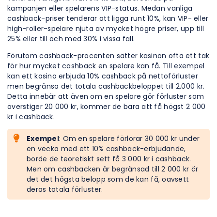
kampanjen eller spelarens VIP-status. Medan vanliga
cashback-priser tenderar att ligga runt 10%, kan VIP- eller
high-roller-spelare njuta av mycket högre priser, upp till
25% eller till och med 30% i vissa fall.
Förutom cashback-procenten sätter kasinon ofta ett tak
för hur mycket cashback en spelare kan få. Till exempel
kan ett kasino erbjuda 10% cashback på nettoförluster
men begränsa det totala cashbackbeloppet till 2,000 kr.
Detta innebär att även om en spelare gör förluster som
överstiger 20 000 kr, kommer de bara att få högst 2 000
kr i cashback.
Exempel
: Om en spelare förlorar 30 000 kr under
en vecka med ett 10% cashback-erbjudande,
borde de teoretiskt sett få 3 000 kr i cashback.
Men om cashbacken är begränsad till 2 000 kr är
det det högsta belopp som de kan få, oavsett
deras totala förluster.