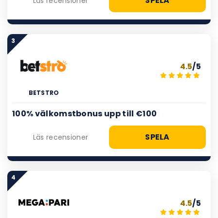
SPELA
Läs recensioner
3
4.5
/5
BETSTRO
100% välkomstbonus upp till €100
SPELA
Läs recensioner
4
4.5
/5