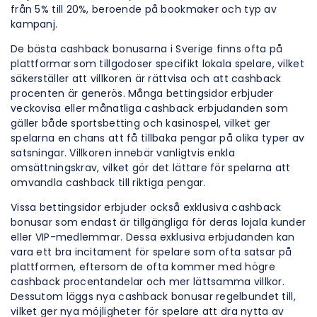
från 5% till 20%, beroende på bookmaker och typ av
kampanj.
De bästa cashback bonusarna i Sverige finns ofta på
plattformar som tillgodoser specifikt lokala spelare, vilket
säkerställer att villkoren är rättvisa och att cashback
procenten är generös. Många bettingsidor erbjuder
veckovisa eller månatliga cashback erbjudanden som
gäller både sportsbetting och kasinospel, vilket ger
spelarna en chans att få tillbaka pengar på olika typer av
satsningar. Villkoren innebär vanligtvis enkla
omsättningskrav, vilket gör det lättare för spelarna att
omvandla cashback till riktiga pengar.
Vissa bettingsidor erbjuder också exklusiva cashback
bonusar som endast är tillgängliga för deras lojala kunder
eller VIP-medlemmar. Dessa exklusiva erbjudanden kan
vara ett bra incitament för spelare som ofta satsar på
plattformen, eftersom de ofta kommer med högre
cashback procentandelar och mer lättsamma villkor.
Dessutom läggs nya cashback bonusar regelbundet till,
vilket ger nya möjligheter för spelare att dra nytta av