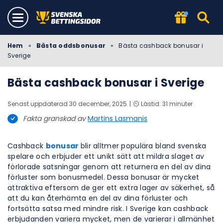
Hem
»
Bästa oddsbonusar
»
Bästa cashback bonusar i
Sverige
Bästa cashback bonusar i Sverige
Senast uppdaterad 30 december, 2025
⏲️ Lästid: 31 minuter
Fakta granskad av
Martins Lasmanis
Cashback
bonusar
blir alltmer populära bland svenska
spelare och erbjuder ett unikt sätt att mildra slaget av
förlorade satsningar genom att returnera en del av dina
förluster som bonusmedel. Dessa bonusar är mycket
attraktiva eftersom de ger ett extra lager av säkerhet, så
att du kan återhämta en del av dina förluster och
fortsätta satsa med mindre risk. I Sverige kan cashback
erbjudanden variera mycket, men de varierar i allmänhet