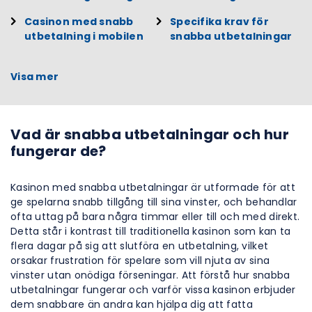
Casinon med snabb
Specifika krav för
utbetalning i mobilen
snabba utbetalningar
Visa mer
Vad är snabba utbetalningar och hur
fungerar de?
Kasinon med snabba utbetalningar är utformade för att
ge spelarna snabb tillgång till sina vinster, och behandlar
ofta uttag på bara några timmar eller till och med direkt.
Detta står i kontrast till traditionella kasinon som kan ta
flera dagar på sig att slutföra en utbetalning, vilket
orsakar frustration för spelare som vill njuta av sina
vinster utan onödiga förseningar. Att förstå hur snabba
utbetalningar fungerar och varför vissa kasinon erbjuder
dem snabbare än andra kan hjälpa dig att fatta