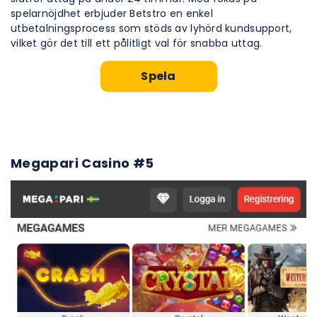
spelarnöjdhet erbjuder Betstro en enkel
utbetalningsprocess som stöds av lyhörd kundsupport,
vilket gör det till ett pålitligt val för snabba uttag.
Spela
Megapari Casino #5