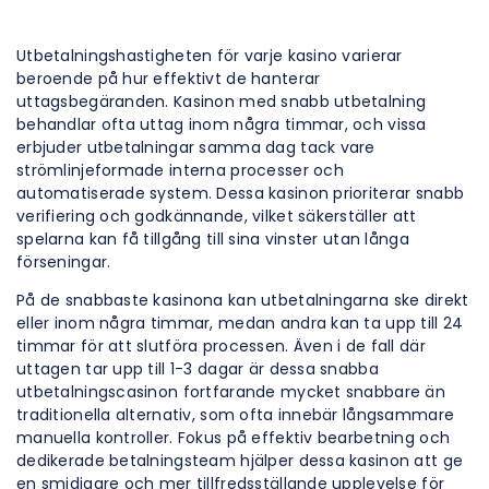
Utbetalningshastigheten för varje kasino varierar
beroende på hur effektivt de hanterar
uttagsbegäranden. Kasinon med snabb utbetalning
behandlar ofta uttag inom några timmar, och vissa
erbjuder utbetalningar samma dag tack vare
strömlinjeformade interna processer och
automatiserade system. Dessa kasinon prioriterar snabb
verifiering och godkännande, vilket säkerställer att
spelarna kan få tillgång till sina vinster utan långa
förseningar.
På de snabbaste kasinona kan utbetalningarna ske direkt
eller inom några timmar, medan andra kan ta upp till 24
timmar för att slutföra processen. Även i de fall där
uttagen tar upp till 1-3 dagar är dessa snabba
utbetalningscasinon fortfarande mycket snabbare än
traditionella alternativ, som ofta innebär långsammare
manuella kontroller. Fokus på effektiv bearbetning och
dedikerade betalningsteam hjälper dessa kasinon att ge
en smidigare och mer tillfredsställande upplevelse för