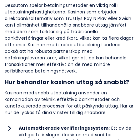
Dessutom spelar betalningsmetoder en viktig roll i
utbetalningshastigheterna. Kasinon som erbjuder
direktbanksalternativ som Trustlys Pay N Play eller Swish
kan i allmänhet tillhandahålla snabbare uttag jämfört
med dem som förlitar sig på traditionella
banköverföringar eller kreditkort, vilket kan ta flera dagar
att rensa. Kasinon med snabb utbetalning tenderar
också att ha robusta partnerskap med
betalningsleverantörer, vilket gör att de kan behandla
transaktioner mer effektivt än de med mindre
sofistikerade betalningsnätverk.
Hur behandlar kasinon uttag så snabbt?
Kasinon med snabb utbetalning använder en
kombination av teknik, effektiva bankmetoder och
kundfokuserade processer för att påskynda uttag. Här är
hur de lyckas få dina vinster till dig snabbare:
Automatiserade verifieringssystem:
Ett av de
viktigaste inslagen i kasinon med snabba