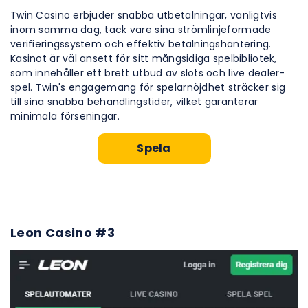
Twin Casino erbjuder snabba utbetalningar, vanligtvis
inom samma dag, tack vare sina strömlinjeformade
verifieringssystem och effektiv betalningshantering.
Kasinot är väl ansett för sitt mångsidiga spelbibliotek,
som innehåller ett brett utbud av slots och live dealer-
spel. Twin's engagemang för spelarnöjdhet sträcker sig
till sina snabba behandlingstider, vilket garanterar
minimala förseningar.
Spela
Leon Casino #3