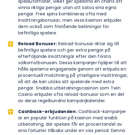
spelautomater, vilket ger spelarna en chans att
vinna riktiga pengar utan att satsa sina egna
pengar. Free spins kombineras ofta med
insättningsbonusar, men vissa kasinon erbjuder
dem också som fristående belöningar för
befintliga spelare.
Reload Bonuser:
Reload-bonusar riktar sig till
befintliga spelare och ger extra pengar på
efterföljande insättningar efter den första
välkomstbonusen. Dessa kampanjer hjälper till att
hålla spelarna engagerade genom att erbjuda en
procentuell matchning på ytterligare insättningar,
så att de kan utöka sitt spelande med extra
pengar. Snabba utbetalningscasinon som Twin
Casino erbjuder ofta reload-bonusar som en del
av deras regelbundna kampanjkalender.
Cashback-erbjudanden:
Cashback-kampanjer
är en populär funktion på kasinon med snabb
utbetalning, där spelare får en procentandel av
sina förluster tillbaka under en viss period. Denna