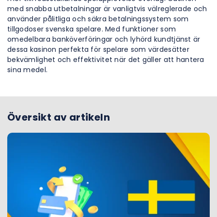
med snabba utbetalningar är vanligtvis välreglerade och
använder pålitliga och säkra betalningssystem som
tillgodoser svenska spelare. Med funktioner som
omedelbara banköverföringar och lyhörd kundtjänst är
dessa kasinon perfekta för spelare som värdesätter
bekvämlighet och effektivitet när det gäller att hantera
sina medel.
Översikt av artikeln