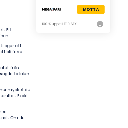
MOTTA
100 % upp till 1110 SEK
t. Ett
chen.
utsäger att
t bli färre
tatet från
utsagda totalen
å hur mycket du
esultat. Exakt
 med
 vinst. Om du