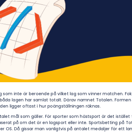
ng som inte är beroende på vilket lag som vinner matchen. Fok
båda lagen har samlat totalt. Därav namnet Totalen. Formen se
aden ligger oftast i hur poängställningen räknas.
alet mål som gäller. För sporter som hästsport är det istället 
 baserat på om det är en lagsport eller inte. Sportsbetting på T
er OS. Då gissar man vanligtvis på antalet medaljer för ett la