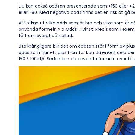
Du kan också oddsen presenterade som +150 eller +200
eller -80. Med negativa odds finns det en risk at gå b
Att räkna ut vilka odds som är bra och vilka som är då
använda formeln Y x Odds = vinst. Precis som i exempl
få fram svaret på nolltid.
Lite krångligare blir det om oddsen står i form av pl
odds som har ett plus framför kan du enkelt dela dem
150 / 100=1,5. Sedan kan du använda formeln ovanför