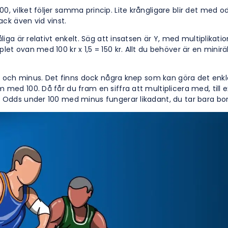
, vilket följer samma princip. Lite krångligare blir det med 
ack även vid vinst.
liga är relativt enkelt. Säg att insatsen är Y, med multiplikati
et ovan med 100 kr x 1,5 = 150 kr. Allt du behöver är en minirä
us och minus. Det finns dock några knep som kan göra det enkla
 med 100. Då får du fram en siffra att multiplicera med, till 
. Odds under 100 med minus fungerar likadant, du tar bara bo