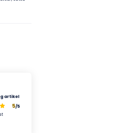
 artikel
5
/5
st