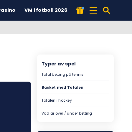
Casino
VM i fotboll 2026
Typer av spel
Total betting på tennis
Basket med Totalen
Totalen i hockey
Vad är över / under betting