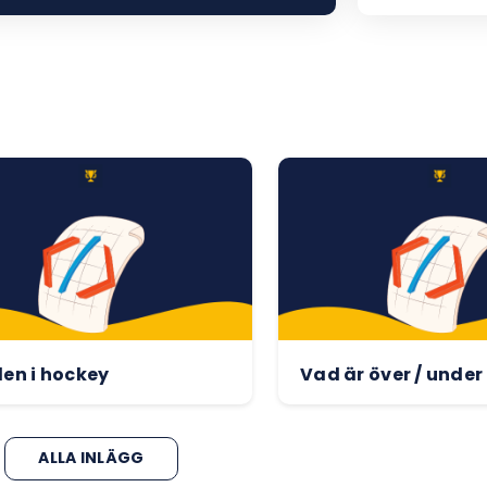
len i hockey
Vad är över / under
ALLA INLÄGG