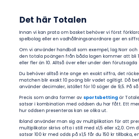
Det här Totalen
Innan vi kan prata om basket behöver vi först förklara
spelbolag eller en vadhållningsanordnare ger en si
Om vi använder handboll som exempel, lag Norr och l
den totala poängen från båda lagen kommer att bli 
eller fler än 10. Alltså över eller under den förutsagda
Du behöver alltså inte ange en exakt siffra, det räcker
matchen blir exakt 10 poäng blir vadet ogiltigt. Då be
använder decimaler, istället för 10 säger de 9,5. På så 
Precis som andra former av
sportsbetting
är Totale
satsar i kombination med oddsen du har fått. Ett mer 
hur oddsen presenteras kan se olika ut.
Ibland använder man sig av multiplikation för att 
multiplikator skrivs ofta i still med x1,5 eller x2,0. 
satsar 100 kr med odds på x1,5 får du 150 kr tillbaka, e