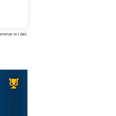
kommer in i det