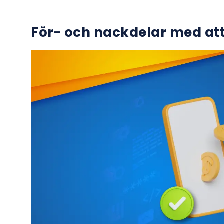
För- och nackdelar med att