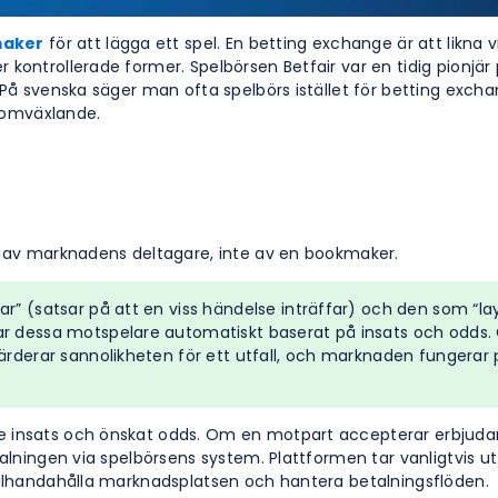
maker
för att lägga ett spel. En betting exchange är att likna v
kontrollerade former. Spelbörsen Betfair var en tidig pionjä
 På svenska säger man ofta spelbörs istället för betting exch
 omväxlande.
s av marknadens deltagare, inte av en bookmaker.
ar” (satsar på att en viss händelse inträffar) och den som “la
har dessa motspelare automatiskt baserat på insats och odds
värderar sannolikheten för ett utfall, och marknaden fungerar 
e insats och önskat odds. Om en motpart accepterar erbjuda
alningen via spelbörsens system. Plattformen tar vanligtvis u
illhandahålla marknadsplatsen och hantera betalningsflöden.