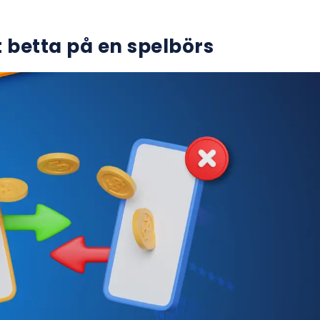
 betta på en spelbörs