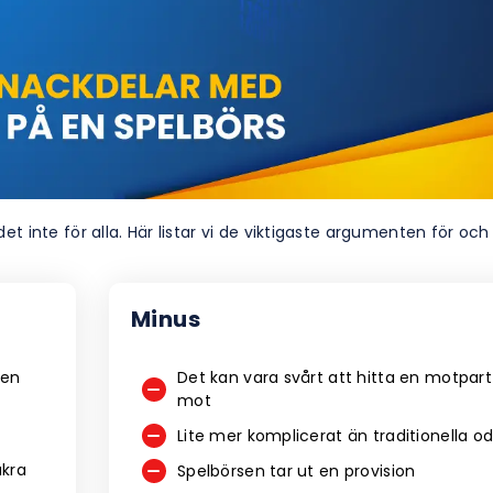
inte för alla. Här listar vi de viktigaste argumenten för och
Minus
 en
Det kan vara svårt att hitta en motpart
mot
Lite mer komplicerat än traditionella o
kra
Spelbörsen tar ut en provision