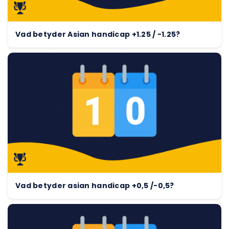
Vad betyder Asian handicap +1.25 / -1.25?
Vad betyder asian handicap +0,5 /-0,5?