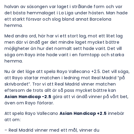
halvan av säsongen var laget i strålande form och var
det bästa hemmalaget i La Liga under hösten. Man hade
ett starkt försvar och slog bland annat Barcelona
hemma.
Med andra ord, här har vi ett stort lag, mot ett litet lag
men där vi ändå ger det mindre laget mycket bättre
möjligheter än hur det normalt sett hade varit. Det vill
säga om Rayo inte hade varit i en formtopp och starka
hemma.
Nu är det läge att spela Rayo Vallecano +2.5. Det vill säga,
att Rayo startar matchen i ledning mot Real Madrid “på
skrivbordet”. Tror vi att Real Madrid vinner matchen
eftersom de trots allt är så pass mycket bättre kan
Asian Handicap -2.5
göra att vi ändå vinner på vårt bet,
även om Rayo förlorar.
Att spela Rayo Vallecano
Asian Handicap +2.5
innebär
att om:
– Real Madrid vinner med ett mål, vinner du