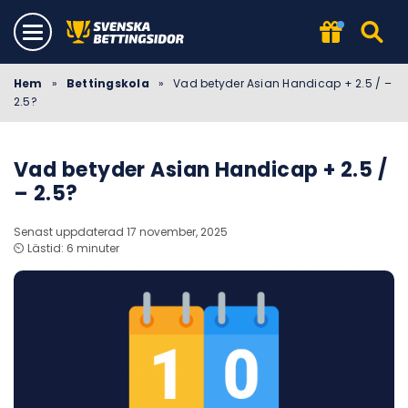
Hem
»
Bettingskola
»
Vad betyder Asian Handicap + 2.5 / –
2.5?
Vad betyder Asian Handicap + 2.5 /
– 2.5?
Senast uppdaterad 17 november, 2025
⏲️ Lästid: 6 minuter