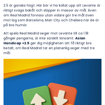
2.5 är ganska högt. Här bör vi ha kollat upp att Levante är
riktigt svaga bakåt och släpper in massor av mål. Även
om Real Madrid förvisso utan vidare gör tre mål även
mot lag som Barcelona, Man City och Chelsea när de är
på bra humör.
Att spela Real Madrid seger mot Levante till ca 1.18
gånger pengarna, är inte särskilt lönsamt.
Asian
Handicap +2.5
ger dig möjligheten att få riktigt bra
betalt, om Real Madrid tar en planenlig seger med tre
mål.