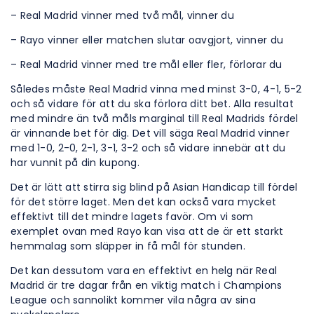
– Real Madrid vinner med två mål, vinner du
– Rayo vinner eller matchen slutar oavgjort, vinner du
– Real Madrid vinner med tre mål eller fler, förlorar du
Således måste Real Madrid vinna med minst 3-0, 4-1, 5-2
och så vidare för att du ska förlora ditt bet. Alla resultat
med mindre än två måls marginal till Real Madrids fördel
är vinnande bet för dig. Det vill säga Real Madrid vinner
med 1-0, 2-0, 2-1, 3-1, 3-2 och så vidare innebär att du
har vunnit på din kupong.
Det är lätt att stirra sig blind på Asian Handicap till fördel
för det större laget. Men det kan också vara mycket
effektivt till det mindre lagets favör. Om vi som
exemplet ovan med Rayo kan visa att de är ett starkt
hemmalag som släpper in få mål för stunden.
Det kan dessutom vara en effektivt en helg när Real
Madrid är tre dagar från en viktig match i Champions
League och sannolikt kommer vila några av sina