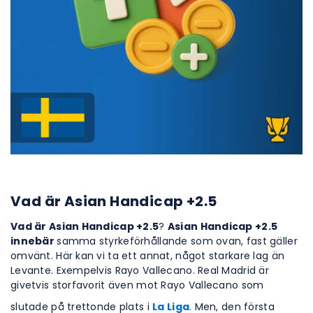
Vad är Asian Handicap +2.5
Vad är Asian Handicap +2.5
?
Asian Handicap +2.5
innebär
samma styrkeförhållande som ovan, fast gäller
omvänt. Här kan vi ta ett annat, något starkare lag än
Levante. Exempelvis Rayo Vallecano. Real Madrid är
givetvis storfavorit även mot Rayo Vallecano som
slutade på trettonde plats i
La Liga
. Men, den första