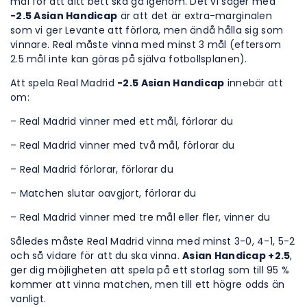
mål för att ditt bett ska gå igenom. Det vi säger med
-2.5 Asian Handicap
är att det är extra-marginalen
som vi ger Levante att förlora, men ändå hålla sig som
vinnare. Real måste vinna med minst 3 mål (eftersom
2.5 mål inte kan göras på själva fotbollsplanen).
Att spela Real Madrid
-2.5 Asian Handicap
innebär att
om:
– Real Madrid vinner med ett mål, förlorar du
– Real Madrid vinner med två mål, förlorar du
– Real Madrid förlorar, förlorar du
– Matchen slutar oavgjort, förlorar du
– Real Madrid vinner med tre mål eller fler, vinner du
Således måste Real Madrid vinna med minst 3-0, 4-1, 5-2
och så vidare för att du ska vinna.
Asian Handicap +2.5
,
ger dig möjligheten att spela på ett storlag som till 95 %
kommer att vinna matchen, men till ett högre odds än
vanligt.