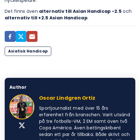
nyckelspelare.
Det finns även
alternativ till Asian Handicap -2.5
och
alternativ till +2.5 Asian Handicap
.
Asiatisk Handicap
Author
Oscar Lindgren Ortiz
Sportjournalist med över 15 års
erfarenhet från branschen. Varit utsänd
på tre fotbolls-VM, 2 EM samt även två
Copa América. Även bettingskribent
sedan ett par år tillbaka. Både skrivt och