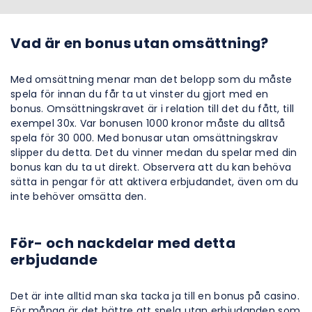
Vad är en bonus utan omsättning?
Med omsättning menar man det belopp som du måste
spela för innan du får ta ut vinster du gjort med en
bonus. Omsättningskravet är i relation till det du fått, till
exempel 30x. Var bonusen 1000 kronor måste du alltså
spela för 30 000. Med bonusar utan omsättningskrav
slipper du detta. Det du vinner medan du spelar med din
bonus kan du ta ut direkt. Observera att du kan behöva
sätta in pengar för att aktivera erbjudandet, även om du
inte behöver omsätta den.
För- och nackdelar med detta
erbjudande
Det är inte alltid man ska tacka ja till en bonus på casino.
För många är det bättre att spela utan erbjudanden som