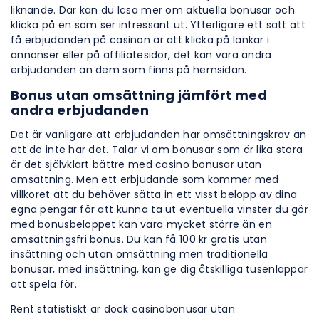
liknande. Där kan du läsa mer om aktuella bonusar och
klicka på en som ser intressant ut. Ytterligare ett sätt att
få erbjudanden på casinon är att klicka på länkar i
annonser eller på affiliatesidor, det kan vara andra
erbjudanden än dem som finns på hemsidan.
Bonus utan omsättning jämfört med
andra erbjudanden
Det är vanligare att erbjudanden har omsättningskrav än
att de inte har det. Talar vi om bonusar som är lika stora
är det självklart bättre med casino bonusar utan
omsättning. Men ett erbjudande som kommer med
villkoret att du behöver sätta in ett visst belopp av dina
egna pengar för att kunna ta ut eventuella vinster du gör
med bonusbeloppet kan vara mycket större än en
omsättningsfri bonus. Du kan få 100 kr gratis utan
insättning och utan omsättning men traditionella
bonusar, med insättning, kan ge dig åtskilliga tusenlappar
att spela för.
Rent statistiskt är dock casinobonusar utan