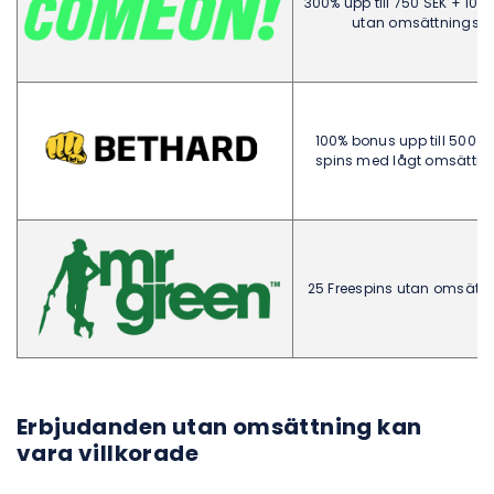
300% upp till 750 SEK + 100 
utan omsättningskr
100% bonus upp till 500 SE
spins med lågt omsättni
25 Freespins utan omsätt
Erbjudanden utan omsättning kan
vara villkorade