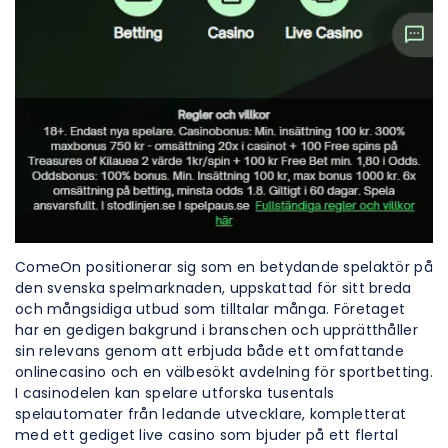
ComeOn positionerar sig som en betydande spelaktör på
den svenska spelmarknaden, uppskattad för sitt breda
och mångsidiga utbud som tilltalar många. Företaget
har en gedigen bakgrund i branschen och upprätthåller
sin relevans genom att erbjuda både ett omfattande
onlinecasino och en välbesökt avdelning för sportbetting.
I casinodelen kan spelare utforska tusentals
spelautomater från ledande utvecklare, kompletterat
med ett gediget live casino som bjuder på ett flertal