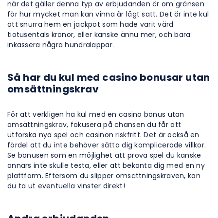
när det gäller denna typ av erbjudanden är om gränsen
för hur mycket man kan vinna är lågt satt. Det är inte kul
att snurra hem en jackpot som hade varit värd
tiotusentals kronor, eller kanske ännu mer, och bara
inkassera några hundralappar.
Så har du kul med casino bonusar utan
omsättningskrav
För att verkligen ha kul med en casino bonus utan
omsättningskrav, fokusera på chansen du får att
utforska nya spel och casinon riskfritt. Det är också en
fördel att du inte behöver sätta dig komplicerade villkor.
Se bonusen som en möjlighet att prova spel du kanske
annars inte skulle testa, eller att bekanta dig med en ny
plattform. Eftersom du slipper omsättningskraven, kan
du ta ut eventuella vinster direkt!