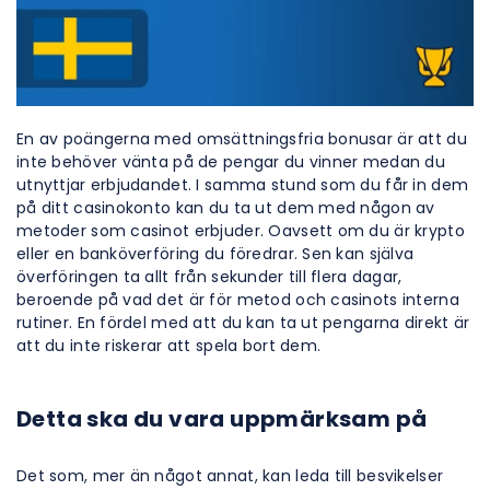
En av poängerna med omsättningsfria bonusar är att du
inte behöver vänta på de pengar du vinner medan du
utnyttjar erbjudandet. I samma stund som du får in dem
på ditt casinokonto kan du ta ut dem med någon av
metoder som casinot erbjuder. Oavsett om du är krypto
eller en banköverföring du föredrar. Sen kan själva
överföringen ta allt från sekunder till flera dagar,
beroende på vad det är för metod och casinots interna
rutiner. En fördel med att du kan ta ut pengarna direkt är
att du inte riskerar att spela bort dem.
Detta ska du vara uppmärksam på
Det som, mer än något annat, kan leda till besvikelser