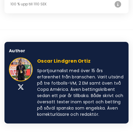
100 % upp till 1110 SEK
Author
Oscar Lindgren Ortiz
Sportjournalist med över 15 års
erfarenhet från branschen. Varit utsänd
på tre fotbolls-VM, 2 EM samt även två
Copa América. Även bettingskribent
sedan ett par år tillbaka. Både skrivt och
översatt texter inom sport och betting
på såväl spanska som engelska. Även
korrekturläsare och redaktör.