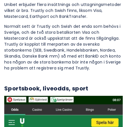
Unibet erbjuder flera insättnings och uttagningsmetoder
vilket är bra. Trustly och Swish finns, liksom Visa,
Mastercard, Earthport och BankTransfer.
Normalt sett är Trustly och Swish det enda som behövs i
Sverige, och de två stora betalkorten Visa och
Mastercard är också uppskattat att de finns tillgängliga.
Trustly är kopplat till merparten av de svenska
storbankerna (SEB, Swedbank, Handelsbanken, Nordea,
Skandia, Danske Bank mm) så med ett BankID och konto
hos någon av de stora bankerna bör inte någon i Sverige
ha problem att registrera sig med Trustly.
Sportsbook, liveodds, sport