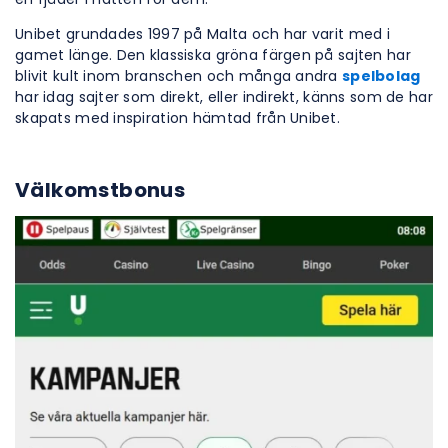
Unibet grundades 1997 på Malta och har varit med i
gamet länge. Den klassiska gröna färgen på sajten har
blivit kult inom branschen och många andra
spelbolag
har idag sajter som direkt, eller indirekt, känns som de har
skapats med inspiration hämtad från Unibet.
Välkomstbonus