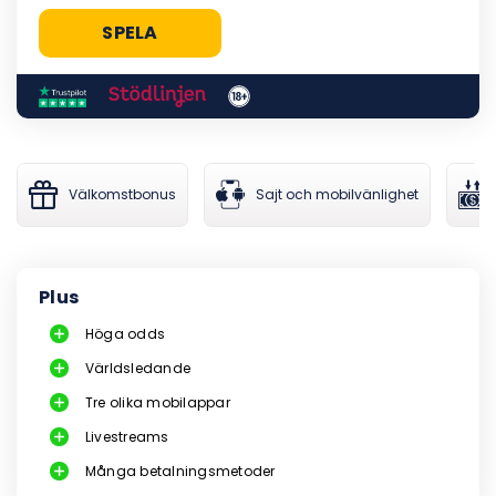
SPELA
Välkomstbonus
Sajt och mobilvänlighet
Plus
Höga odds
Världsledande
Tre olika mobilappar
Livestreams
Många betalningsmetoder