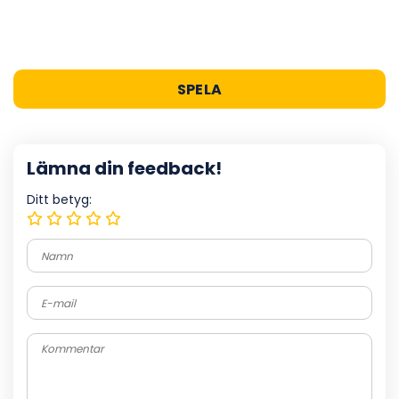
SPELA
Lämna din feedback!
Ditt betyg: