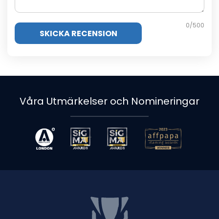
0
/500
Våra Utmärkelser och Nomineringar