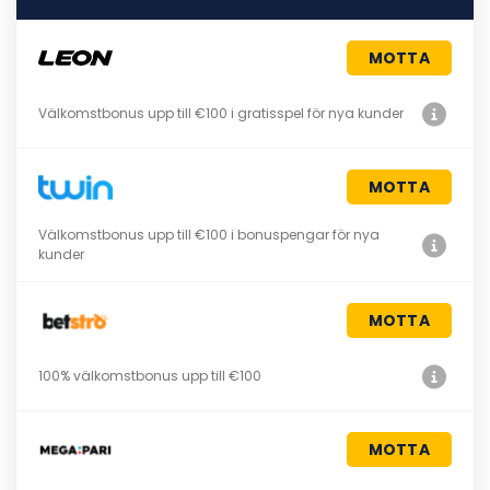
MOTTA
Välkomstbonus upp till €100 i gratisspel för nya kunder
MOTTA
Välkomstbonus upp till €100 i bonuspengar för nya
kunder
MOTTA
100% välkomstbonus upp till €100
MOTTA