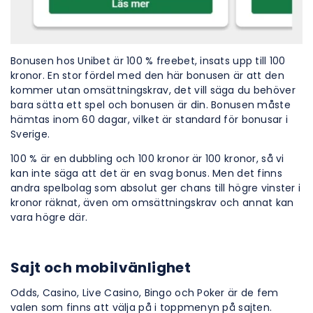
Bonusen hos Unibet är 100 % freebet, insats upp till 100
kronor. En stor fördel med den här bonusen är att den
kommer utan omsättningskrav, det vill säga du behöver
bara sätta ett spel och bonusen är din. Bonusen måste
hämtas inom 60 dagar, vilket är standard för bonusar i
Sverige.
100 % är en dubbling och 100 kronor är 100 kronor, så vi
kan inte säga att det är en svag bonus. Men det finns
andra spelbolag som absolut ger chans till högre vinster i
kronor räknat, även om omsättningskrav och annat kan
vara högre där.
Sajt och mobilvänlighet
Odds, Casino, Live Casino, Bingo och Poker är de fem
valen som finns att välja på i toppmenyn på sajten.