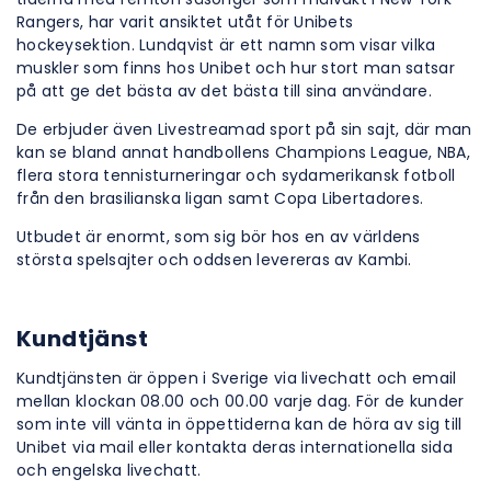
Rangers, har varit ansiktet utåt för Unibets
hockeysektion. Lundqvist är ett namn som visar vilka
muskler som finns hos Unibet och hur stort man satsar
på att ge det bästa av det bästa till sina användare.
De erbjuder även Livestreamad sport på sin sajt, där man
kan se bland annat handbollens Champions League, NBA,
flera stora tennisturneringar och sydamerikansk fotboll
från den brasilianska ligan samt Copa Libertadores.
Utbudet är enormt, som sig bör hos en av världens
största spelsajter och oddsen levereras av Kambi.
Kundtjänst
Kundtjänsten är öppen i Sverige via livechatt och email
mellan klockan 08.00 och 00.00 varje dag. För de kunder
som inte vill vänta in öppettiderna kan de höra av sig till
Unibet via mail eller kontakta deras internationella sida
och engelska livechatt.