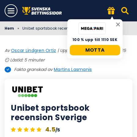
Hem
»
Unibet sportsbook recension Sverige
100 % upp till 1110 SEK
MOTTA
Av
Oscar Lindgren Ortiz
|
Uppdaterad november 18, 2025
⏲️ Lästid: 5 minuter
Fakta granskad av
Martins Lasmanis
Unibet sportsbook
recension Sverige
4.5
/5