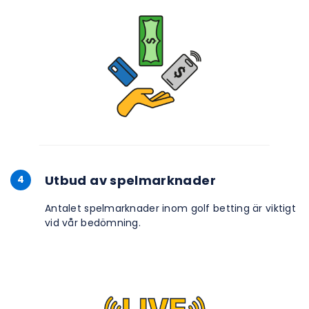
Utbud av spelmarknader
4
Antalet spelmarknader inom golf betting är viktigt
vid vår bedömning.