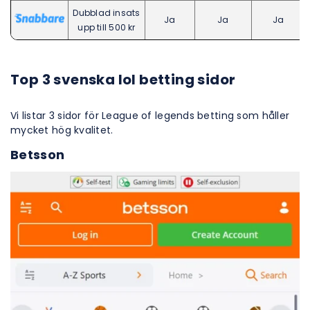
Dubblad insats
Ja
Ja
Ja
upp till 500 kr
Top 3 svenska lol betting sidor
Vi listar 3 sidor för League of legends betting som håller
mycket hög kvalitet.
Betsson