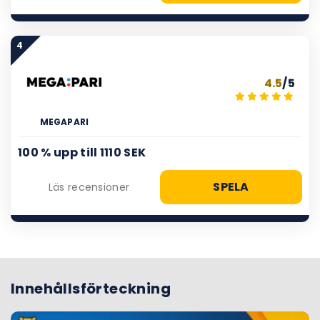
4
4.5
/5
MEGAPARI
100 % upp till 1110 SEK
SPELA
Läs recensioner
Innehållsförteckning