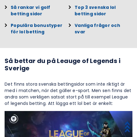
Så rankar vi golf
Top 3 svenska lol
betting sidor
betting sidor
Populära bonustyper
Vanliga frågor och
för lol betting
svar
Så bettar du på Leauge of Legends i
Sverige
Det finns stora svenska bettingsidor som inte riktigt är
med i matchen, när det gäller e-sport. Men sen finns det
andra som verkligen satsat stort på till exempel League
of legends betting. Att lägga ett lol bet är enkelt: