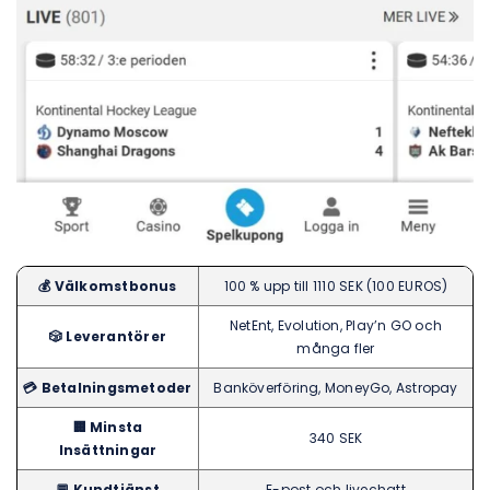
💰 Välkomstbonus
100 % upp till 1110 SEK (100 EUROS)
NetEnt, Evolution, Play’n GO och
🎲 Leverantörer
många fler
💳 Betalningsmetoder
Banköverföring, MoneyGo, Astropay
🏢 Minsta
340 SEK
Insättningar
💬 Kundtjänst
E-post och livechatt