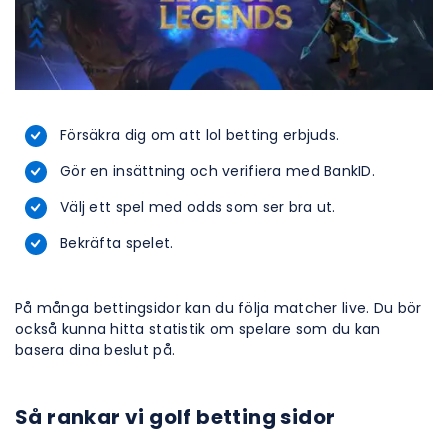
Försäkra dig om att lol betting erbjuds.
Gör en insättning och verifiera med BankID.
Välj ett spel med odds som ser bra ut.
Bekräfta spelet.
På många bettingsidor kan du följa matcher live. Du bör
också kunna hitta statistik om spelare som du kan
basera dina beslut på.
Så rankar vi golf betting sidor