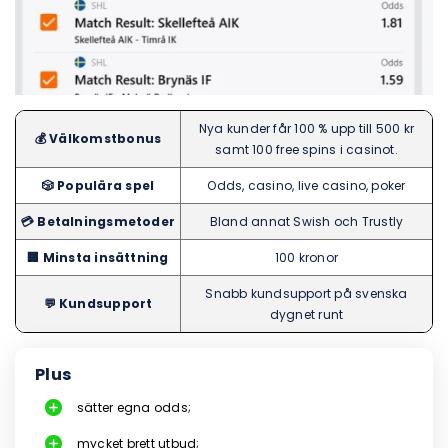
Nya kunder får 100 % upp till 500 kr
💰 Välkomstbonus
samt 100 free spins i casinot.
🎲 Populära spel
Odds, casino, live casino, poker
💳 Betalningsmetoder
Bland annat Swish och Trustly
🏢 Minsta insättning
100 kronor
Snabb kundsupport på svenska
💬 Kundsupport
100 % UPP TILL 1110 SEK
dygnet runt
SPELA
Plus
sätter egna odds;
mycket brett utbud;