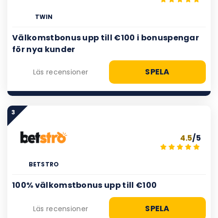
TWIN
Välkomstbonus upp till €100 i bonuspengar
för nya kunder
SPELA
Läs recensioner
3
4.5
/5
BETSTRO
100% välkomstbonus upp till €100
SPELA
Läs recensioner