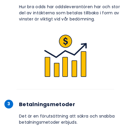
Hur bra odds har oddsleverantören har och stor
del av intäkterna som betalas tillbaka i form av
vinster är viktigt vid vår bedömning.
Betalningsmetoder
3
Det är en förutsättning att säkra och snabba
betalningsmetoder erbjuds.