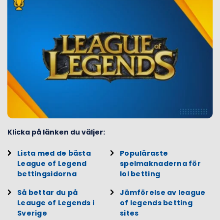
Klicka på länken du väljer:
Lista med de bästa
Populäraste
League of Legend
spelmaknaderna för
bettingsidorna
lol betting
Så bettar du på
Jämförelse av league
Leauge of Legends i
of legends betting
Sverige
sites