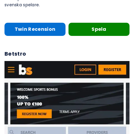
svenska spelare.
Twin Recension
Spela
Betstro