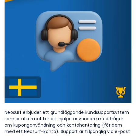
Neosurf erbjuder ett grundläggande kundsupportsystem
som är utformat för att hjälpa användare med frågor
om kuponganvändning och kontohantering (för dem
med ett Neosurf-konto). Support är tillgänglig via e-post