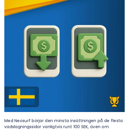
Med Neosurf börjar den minsta insättningen på de flesta
vadslagningssidor vanligtvis runt 100 SEK, även om