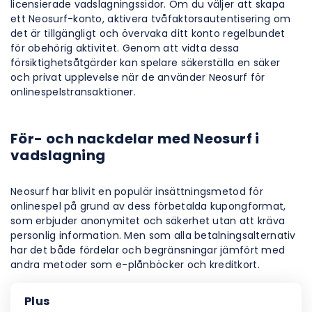
licensierade vadslagningssidor. Om du väljer att skapa
ett Neosurf-konto, aktivera tvåfaktorsautentisering om
det är tillgängligt och övervaka ditt konto regelbundet
för obehörig aktivitet. Genom att vidta dessa
försiktighetsåtgärder kan spelare säkerställa en säker
och privat upplevelse när de använder Neosurf för
onlinespelstransaktioner.
För- och nackdelar med Neosurf i
vadslagning
Neosurf har blivit en populär insättningsmetod för
onlinespel på grund av dess förbetalda kupongformat,
som erbjuder anonymitet och säkerhet utan att kräva
personlig information. Men som alla betalningsalternativ
har det både fördelar och begränsningar jämfört med
andra metoder som e-plånböcker och kreditkort.
Plus