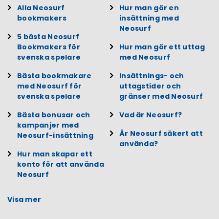
Alla Neosurf
Hur man gör en
bookmakers
insättning med
Neosurf
5 bästa Neosurf
Bookmakers för
Hur man gör ett uttag
svenska spelare
med Neosurf
Bästa bookmakare
Insättnings- och
med Neosurf för
uttagstider och
svenska spelare
gränser med Neosurf
Bästa bonusar och
Vad är Neosurf?
kampanjer med
Är Neosurf säkert att
Neosurf-insättning
använda?
Hur man skapar ett
konto för att använda
Neosurf
Visa mer