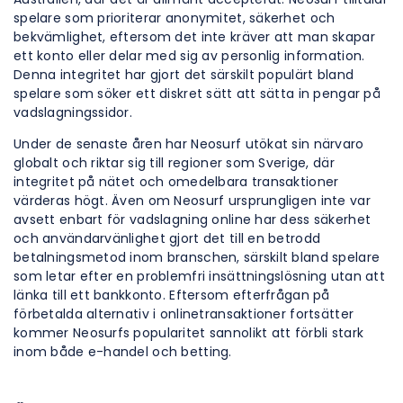
spelare som prioriterar anonymitet, säkerhet och
bekvämlighet, eftersom det inte kräver att man skapar
ett konto eller delar med sig av personlig information.
Denna integritet har gjort det särskilt populärt bland
spelare som söker ett diskret sätt att sätta in pengar på
vadslagningssidor.
Under de senaste åren har Neosurf utökat sin närvaro
globalt och riktar sig till regioner som Sverige, där
integritet på nätet och omedelbara transaktioner
värderas högt. Även om Neosurf ursprungligen inte var
avsett enbart för vadslagning online har dess säkerhet
och användarvänlighet gjort det till en betrodd
betalningsmetod inom branschen, särskilt bland spelare
som letar efter en problemfri insättningslösning utan att
länka till ett bankkonto. Eftersom efterfrågan på
förbetalda alternativ i onlinetransaktioner fortsätter
kommer Neosurfs popularitet sannolikt att förbli stark
inom både e-handel och betting.