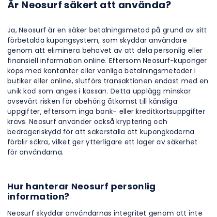
Är Neosurf säkert att använda?
Ja, Neosurf är en säker betalningsmetod på grund av sitt
förbetalda kupongsystem, som skyddar användare
genom att eliminera behovet av att dela personlig eller
finansiell information online. Eftersom Neosurf-kuponger
köps med kontanter eller vanliga betalningsmetoder i
butiker eller online, slutförs transaktionen endast med en
unik kod som anges i kassan. Detta upplägg minskar
avsevärt risken för obehörig åtkomst till känsliga
uppgifter, eftersom inga bank- eller kreditkortsuppgifter
krävs. Neosurf använder också kryptering och
bedrägeriskydd för att säkerställa att kupongkoderna
förblir säkra, vilket ger ytterligare ett lager av säkerhet
för användarna.
Hur hanterar Neosurf personlig
information?
Neosurf skyddar användarnas integritet genom att inte