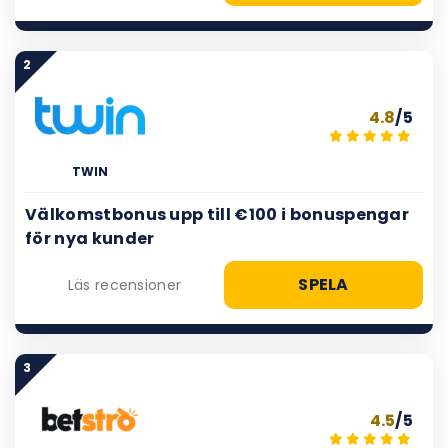
2
4.8
/5
TWIN
Välkomstbonus upp till €100 i bonuspengar
för nya kunder
SPELA
Läs recensioner
3
4.5
/5