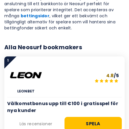
anslutning till ett bankkonto är Neosurf perfekt för
spelare som prioriterar integritet. Det accepteras av
många
bettingsidor
, vilket ger ett bekvämt och
tillgängligt alternativ för spelare som vill hantera sina
bettingfonder säkert och enkelt.
Alla Neosurf bookmakers
1
4.8
/5
LEONBET
Välkomstbonus upp till €100 i gratisspel för
nya kunder
SPELA
Läs recensioner