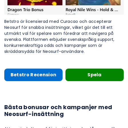
Betstro är licensierad med Curacao och accepterar
Neosurf för snabba insättningar, vilket gör det till ett
utmärkt val för spelare som föredrar att navigera på
svenska. Plattformen erbjuder svenskspråkig support,
konkurrenskraftiga odds och kampanjer som är
skräddarsydda för Neosurf-användare.
Betstro Recension
Spela
Bästa bonusar och kampanjer med
Neosurf-insättning