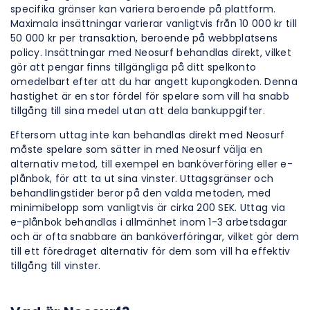
specifika gränser kan variera beroende på plattform.
Maximala insättningar varierar vanligtvis från 10 000 kr till
50 000 kr per transaktion, beroende på webbplatsens
policy. Insättningar med Neosurf behandlas direkt, vilket
gör att pengar finns tillgängliga på ditt spelkonto
omedelbart efter att du har angett kupongkoden. Denna
hastighet är en stor fördel för spelare som vill ha snabb
tillgång till sina medel utan att dela bankuppgifter.
Eftersom uttag inte kan behandlas direkt med Neosurf
måste spelare som sätter in med Neosurf välja en
alternativ metod, till exempel en banköverföring eller e-
plånbok, för att ta ut sina vinster. Uttagsgränser och
behandlingstider beror på den valda metoden, med
minimibelopp som vanligtvis är cirka 200 SEK. Uttag via
e-plånbok behandlas i allmänhet inom 1-3 arbetsdagar
och är ofta snabbare än banköverföringar, vilket gör dem
till ett föredraget alternativ för dem som vill ha effektiv
tillgång till vinster.