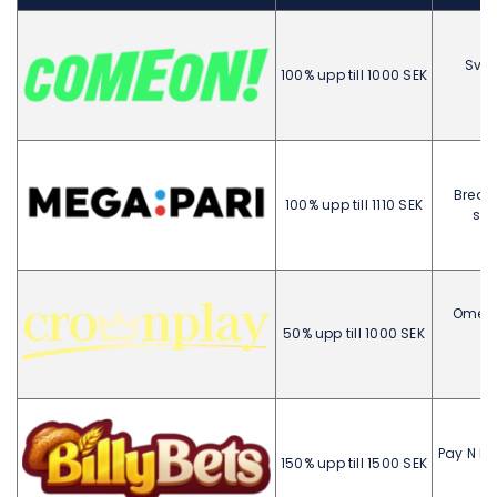
Sven
100% upp till 1000 SEK
Bred 
100% upp till 1110 SEK
sna
Omedel
50% upp till 1000 SEK
sv
Pay N Pl
150% upp till 1500 SEK