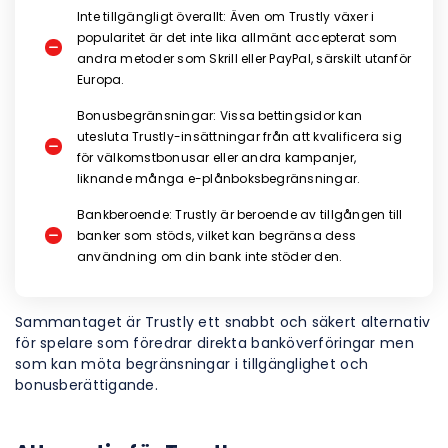
Inte tillgängligt överallt: Även om Trustly växer i
popularitet är det inte lika allmänt accepterat som
andra metoder som Skrill eller PayPal, särskilt utanför
Europa.
Bonusbegränsningar: Vissa bettingsidor kan
utesluta Trustly-insättningar från att kvalificera sig
för välkomstbonusar eller andra kampanjer,
liknande många e-plånboksbegränsningar.
Bankberoende: Trustly är beroende av tillgången till
banker som stöds, vilket kan begränsa dess
användning om din bank inte stöder den.
Sammantaget är Trustly ett snabbt och säkert alternativ
för spelare som föredrar direkta banköverföringar men
som kan möta begränsningar i tillgänglighet och
bonusberättigande.