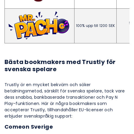
Sv
100% upp till 1200 SEK
i
Bästa bookmakers med Trustly för
svenska spelare
Trustly är en mycket bekväm och säker
betalningsmetod, särskilt för svenska spelare, tack vare
dess snabba, bankbaserade transaktioner och Pay N
Play-funktionen. Här är några bookmakers som
accepterar Trustly, tillhandahåller EU-licenser och
erbjuder svenskspråkig support:
Comeon Sverige