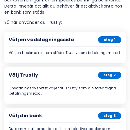
Detta innebär att allt du behöver är ett aktivt konto hos
100 % UPP TILL 1110 SEK
en bank som stöds.
Så här använder du Trustly:
SPELA
Välj en vadslagningssida
steg 1
Välj en bookmaker som stöder Trustly som betalningsmetod.
Välj Trustly
steg 2
I insättningsavsnittet väljer du Trustly som din föredragna
betalningsmetod.
Välj din bank
steg 3
Du kommer att omdirigeras till en lista över banker som