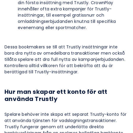
din första insättning med Trustly. CrownPlay
innehåller ofta extra kampanjer för Trustly-
insättningar, till exempel gratissnurr och
omladdningserbjudanden knutna till specifika
evenemang eller sportmatcher.
Dessa bookmakers se till att Trustly insättningar inte
bara dra nytta av omedelbara transaktioner men också
tillåta spelare att dra full nytta av kampanjerbjudanden.
Kontrollera alltid villkoren för att bekräfta att du är
berättigad till Trustly-insättningar.
Hur man skapar ett konto för att
använda Trustly
Spelare behöver inte skapa ett separat Trustly-konto för
att använda tjänsten för vadslagningstransaktioner.
Trustly fungerar genom att underlätta direkta
banköverföringar från en spelares befintliga bankkonto.