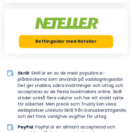
Bettingsidor med Neteller
Skrill
: Skrill är en av de mest populära e-
plånböckerna som används på vadslagningssidor.
Det ger snabba, säkra insättningar och uttag och
accepteras av de flesta bookmakers online. Skrill
stöder också flera valutor och har ett starkt rykte
för säkerhet. Men precis som Trustly kan vissa
webbplatser utesluta Skrill från bonusberättigande,
och det finns vanligtvis avgifter för uttag.
PayPal
: PayPal är en allmänt accepterad och