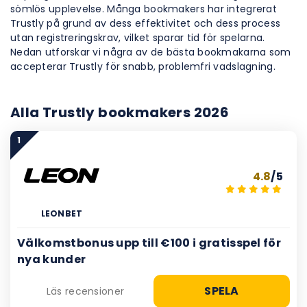
sömlös upplevelse. Många bookmakers har integrerat
Trustly på grund av dess effektivitet och dess process
utan registreringskrav, vilket sparar tid för spelarna.
Nedan utforskar vi några av de bästa bookmakarna som
accepterar Trustly för snabb, problemfri vadslagning.
Alla Trustly bookmakers 2026
1
4.8
/5
LEONBET
Välkomstbonus upp till €100 i gratisspel för
nya kunder
SPELA
Läs recensioner