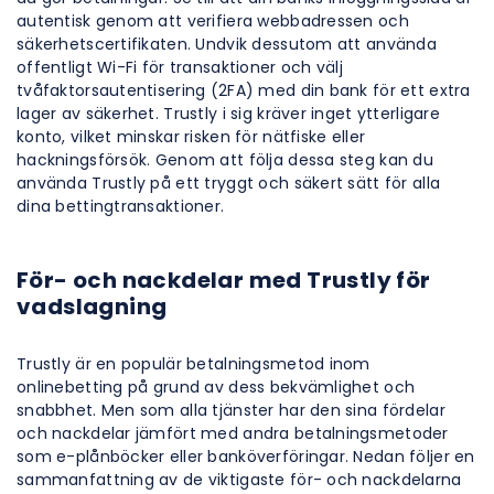
autentisk genom att verifiera webbadressen och
säkerhetscertifikaten. Undvik dessutom att använda
offentligt Wi-Fi för transaktioner och välj
tvåfaktorsautentisering (2FA) med din bank för ett extra
lager av säkerhet. Trustly i sig kräver inget ytterligare
konto, vilket minskar risken för nätfiske eller
hackningsförsök. Genom att följa dessa steg kan du
använda Trustly på ett tryggt och säkert sätt för alla
dina bettingtransaktioner.
För- och nackdelar med Trustly för
vadslagning
Trustly är en populär betalningsmetod inom
onlinebetting på grund av dess bekvämlighet och
snabbhet. Men som alla tjänster har den sina fördelar
och nackdelar jämfört med andra betalningsmetoder
som e-plånböcker eller banköverföringar. Nedan följer en
sammanfattning av de viktigaste för- och nackdelarna