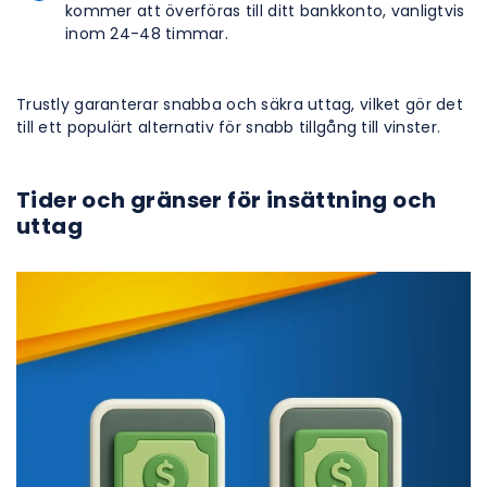
kommer att överföras till ditt bankkonto, vanligtvis
inom 24-48 timmar.
Trustly garanterar snabba och säkra uttag, vilket gör det
till ett populärt alternativ för snabb tillgång till vinster.
Tider och gränser för insättning och
uttag