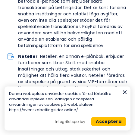
betrodd e-plånbok som erbjuder säkra
transaktioner på bettingsidor. Det är känt för sina
snabba insättningar och relativt låga avgifter,
även om inte alla spelsajter stöder det för
spelrelaterade transaktioner. PayPal föredras av
användare som vill ha bekvämligheten med att
använda en etablerad och pålitlig
betalningsplattform för sina spelbehov.
Neteller
: Neteller, en annan e-plånbok, erbjuder
funktioner som liknar Skrill, med snabba
insättningar och uttag, stark säkerhet och
möjlighet att hålla flera valutor. Neteller föredras
av storspelare på grund av sina VIP-förmåner och
låga transaktionsavgifter för större belopp. Liksom
Denna webbplats använder cookies för att förbättra
Skrill kan dock Neteller-insättningar ibland
användarupplevelsen. Vänligen acceptera
uteslutas från bonusar.
användningen av cookies på webbplatsen
https://svenskabettingsidor.online/
Acceptera
Integritetspolicy
Trustly kundsupport