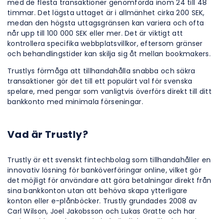
med de flesta transaktioner genomförda inom 24 till 48
timmar. Det lägsta uttaget är i allmänhet cirka 200 SEK,
medan den högsta uttagsgränsen kan variera och ofta
når upp till 100 000 SEK eller mer. Det är viktigt att
kontrollera specifika webbplatsvillkor, eftersom gränser
och behandlingstider kan skilja sig åt mellan bookmakers.
Trustlys förmåga att tillhandahålla snabba och säkra
transaktioner gör det till ett populärt val för svenska
spelare, med pengar som vanligtvis överförs direkt till ditt
bankkonto med minimala förseningar.
Vad är Trustly?
Trustly är ett svenskt fintechbolag som tillhandahåller en
innovativ lösning för banköverföringar online, vilket gör
det möjligt för användare att göra betalningar direkt från
sina bankkonton utan att behöva skapa ytterligare
konton eller e-plånböcker. Trustly grundades 2008 av
Carl Wilson, Joel Jakobsson och Lukas Gratte och har