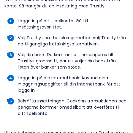
konto. Så här gör du en insättning med Trustly:
Logga in på ditt spelkonto: Gå till
insättningsavsnittet.
Välj Trustly som betalningsmetod: Välj Trustly från
de tillgängliga betalningsalternativen.
Välj din bank: Du kommer att omdirigeras till
Trustlys gränssnitt, där du väljer din bank från
listan över banker som stöds.
Logga in på din internetbank: Använd dina
inloggningsuppgifter till din internetbank för att
logga in.
Bekräfta insättningen: Godkänn transaktionen och
pengarna kommer omedelbart att överföras till
ditt spelkonto.
Uttag behöver inte nödvändigtvis göras via Trustly om du