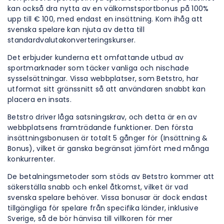
kan också dra nytta av en välkomstsportbonus på 100%
upp till € 100, med endast en insättning. Kom ihåg att
svenska spelare kan njuta av detta till
standardvalutakonverteringskurser.
Det erbjuder kunderna ett omfattande utbud av
sportmarknader som täcker vanliga och nischade
sysselsättningar. Vissa webbplatser, som Betstro, har
utformat sitt gränssnitt så att användaren snabbt kan
placera en insats.
Betstro driver låga satsningskrav, och detta är en av
webbplatsens framträdande funktioner. Den första
insättningsbonusen är totalt 5 gånger för (Insättning &
Bonus), vilket är ganska begränsat jämfört med många
konkurrenter.
De betalningsmetoder som stöds av Betstro kommer att
säkerställa snabb och enkel åtkomst, vilket är vad
svenska spelare behöver. Vissa bonusar är dock endast
tillgängliga för spelare från specifika länder, inklusive
Sverige, så de bör hänvisa till villkoren för mer