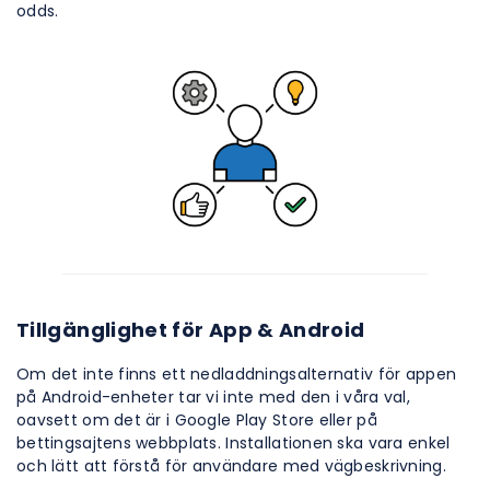
odds.
Tillgänglighet för App & Android
Om det inte finns ett nedladdningsalternativ för appen
på Android-enheter tar vi inte med den i våra val,
oavsett om det är i Google Play Store eller på
bettingsajtens webbplats. Installationen ska vara enkel
och lätt att förstå för användare med vägbeskrivning.