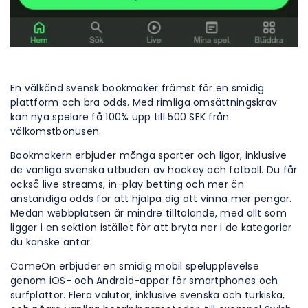
En välkänd svensk bookmaker främst för en smidig
plattform och bra odds. Med rimliga omsättningskrav
kan nya spelare få 100% upp till 500 SEK från
välkomstbonusen.
Bookmakern erbjuder många sporter och ligor, inklusive
de vanliga svenska utbuden av hockey och fotboll. Du får
också live streams, in-play betting och mer än
anständiga odds för att hjälpa dig att vinna mer pengar.
Medan webbplatsen är mindre tilltalande, med allt som
ligger i en sektion istället för att bryta ner i de kategorier
du kanske antar.
ComeOn erbjuder en smidig mobil spelupplevelse
genom iOS- och Android-appar för smartphones och
surfplattor. Flera valutor, inklusive svenska och turkiska,