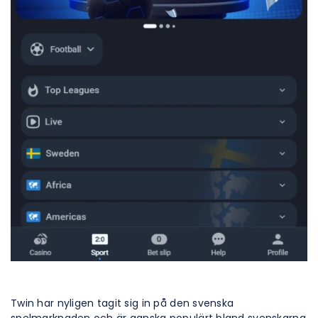
Twin har nyligen tagit sig in på den svenska