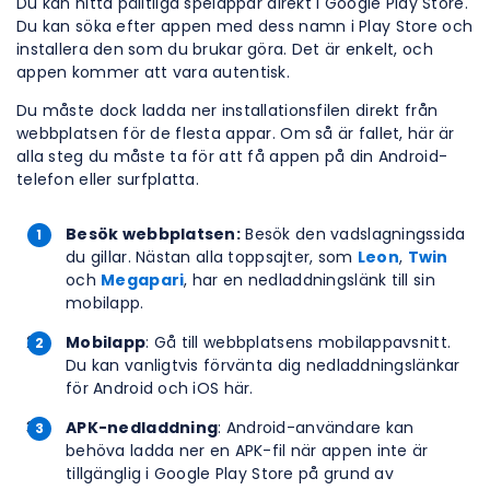
Du kan hitta pålitliga spelappar direkt i Google Play Store.
Du kan söka efter appen med dess namn i Play Store och
installera den som du brukar göra. Det är enkelt, och
appen kommer att vara autentisk.
Du måste dock ladda ner installationsfilen direkt från
webbplatsen för de flesta appar. Om så är fallet, här är
alla steg du måste ta för att få appen på din Android-
telefon eller surfplatta.
Besök webbplatsen:
Besök den vadslagningssida
du gillar. Nästan alla toppsajter, som
Leon
,
Twin
och
Megapari
, har en nedladdningslänk till sin
mobilapp.
Mobilapp
: Gå till webbplatsens mobilappavsnitt.
Du kan vanligtvis förvänta dig nedladdningslänkar
för Android och iOS här.
APK-nedladdning
: Android-användare kan
behöva ladda ner en APK-fil när appen inte är
tillgänglig i Google Play Store på grund av