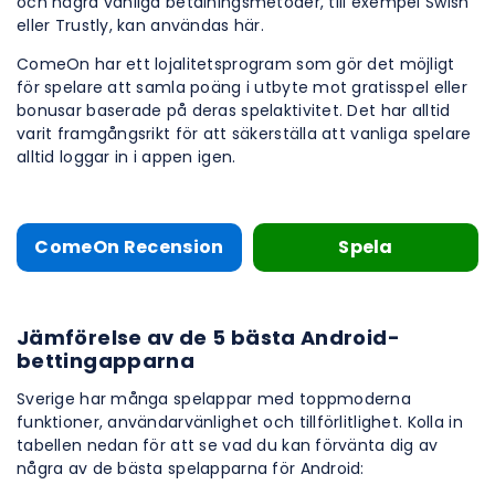
och några vanliga betalningsmetoder, till exempel Swish
eller Trustly, kan användas här.
ComeOn har ett lojalitetsprogram som gör det möjligt
för spelare att samla poäng i utbyte mot gratisspel eller
bonusar baserade på deras spelaktivitet. Det har alltid
varit framgångsrikt för att säkerställa att vanliga spelare
alltid loggar in i appen igen.
ComeOn Recension
Spela
Jämförelse av de 5 bästa Android-
bettingapparna
Sverige har många spelappar med toppmoderna
funktioner, användarvänlighet och tillförlitlighet. Kolla in
tabellen nedan för att se vad du kan förvänta dig av
några av de bästa spelapparna för Android: