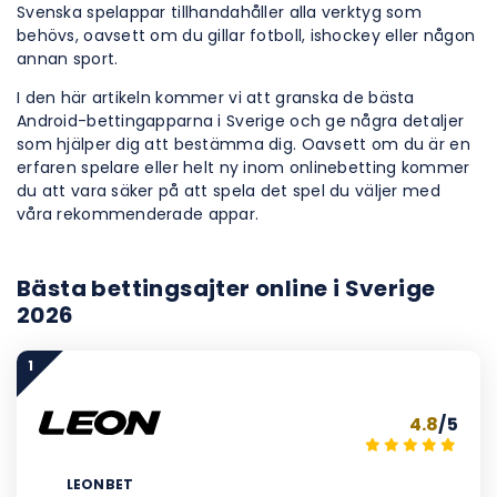
Svenska spelappar tillhandahåller alla verktyg som
behövs, oavsett om du gillar fotboll, ishockey eller någon
annan sport.
I den här artikeln kommer vi att granska de bästa
Android-bettingapparna i Sverige och ge några detaljer
som hjälper dig att bestämma dig. Oavsett om du är en
erfaren spelare eller helt ny inom onlinebetting kommer
du att vara säker på att spela det spel du väljer med
våra rekommenderade appar.
Bästa bettingsajter online i Sverige
2026
1
4.8
/5
LEONBET