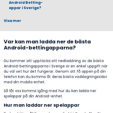
Android Betting-
appar i Sverige?
Visa mer
Var kan man ladda ner de bästa
Android-bettingapparna?
Du kommer att upptäcka att nedladdning av de bästa
Android-bettingapparna i Sverige är en enkel uppgift när
du väl vet hur det fungerar. Genom att få appen på din
telefon kan du komma åt deras bästa vadslagningssidor
med din mobila enhet.
Så låt oss komma igång med hur du kan ladda ner
spelappar på din Android-enhet.
Hur man laddar ner spelappar