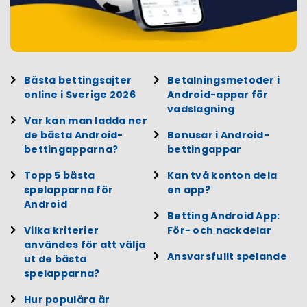
Bästa bettingsajter
Betalningsmetoder i
online i Sverige 2026
Android-appar för
vadslagning
Var kan man ladda ner
de bästa Android-
Bonusar i Android-
bettingapparna?
bettingappar
Topp 5 bästa
Kan två konton dela
spelapparna för
en app?
Android
Betting Android App:
Vilka kriterier
För- och nackdelar
användes för att välja
Ansvarsfullt spelande
ut de bästa
spelapparna?
Hur populära är