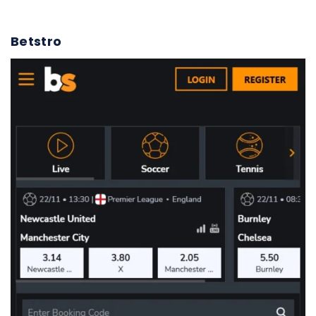
100 % UPP TILL 1110 SEK
Betstro
SPELA