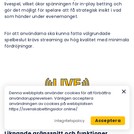
livespel, vilket ökar spänningen för in-play betting och
gör det möjligt för spelare att få strategisk insikt i vad
som händer under evenemanget.
För att användarna ska kunna fatta välgrundade
spelbeslut krävs streaming av hög kvalitet med minimala
fördröjningar.
Denna webbplats använder cookies för att förbättra
användarupplevelsen. Vänligen acceptera
användningen av cookies på webbplatsen
https://svenskabettingsidor.online/
Acceptera
Integritetspolicy
Liknande gränssnitt och funktioner