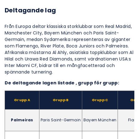
Deltagande lag
Från Europa deltar klassiska storklubbar som Real Madrid,
Manchester City, Bayern München och Paris Saint-
Germain, medan Sydamerika representeras av giganter
som Flamengo, River Plate, Boca Juniors och Palmeiras.
Afrikanska mästarna Al Ahly, asiatiska toppklubbar som Al
Hilal och Urawa Red Diamonds, samt värdnationen USA:s
Inter Miami CF, bidrar till en mångfacetterad och
spännande turnering.
De deltagande lagen listade , grupp för grupp:
Grupp A
Grupp B
Grupp C
Gru
Palmeiras
Paris Saint-Germain
Bayern München
Flam