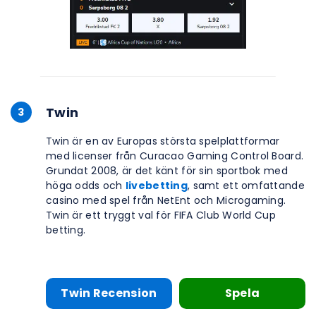
Twin
3
Twin är en av Europas största spelplattformar
med licenser från Curacao Gaming Control Board.
Grundat 2008, är det känt för sin sportbok med
höga odds och
livebetting
, samt ett omfattande
casino med spel från NetEnt och Microgaming.
Twin är ett tryggt val för FIFA Club World Cup
betting.
Twin Recension
Spela