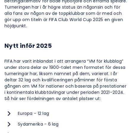
bettingalternativ för både nybörjare och erfarna spelare.
Turneringen har i år högre status än någonsin och för
alla fans av någon av de toppklubbar som är med och
gör upp om titeln är FIFA Club World Cup 2025 en given
höjdpunkt.
Nytt inför 2025
FIFA har varit inblandat i att arrangera “VM för klubblag”
under stora delar av 1900-talet men formatet för dessa
turneringar har, liksom namnet på dem, varierat. I år
deltar 32 lag och kvalificeringen påminner för första
gången om VM för nationer och baseras på prestationer
i kontinentala klubbtävlingar under perioden 2021–2024.
Så här ser fördelningen av antalet platser ut:
Europa - 12 lag
Sydamerika - 6 lag