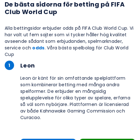
De bästa sidorna för betting på FIFA
Club World Cup
Alla bettingsidor erbjuder odds på FIFA Club World Cup. Vi
har valt ut fem sajter som vi tycker håller hög kvalitet
avseende sådant som erbjudanden, spelmarknader,
service och
odds
. Våra bästa spelbolag för Club World
Cup
Leon
1
Leon är känt för sin omfattande spelplattform
som kombinerar betting med många andra
spelformer. De erbjuder en mångsidig
spelupplevelse för olika typer av spelare, erfarna
så väl som nybörjare. Plattformen är licensierad
av både Kahnawake Gaming Commission och
Curacao.