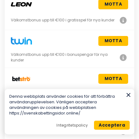
MOTTA
Välkomstbonus upp till €100 i gratisspel för nya kunder
MOTTA
Välkomstbonus upp till €100 i bonuspengar för nya
kunder
MOTTA
100% välkomstbonus upp till €100
Denna webbplats använder cookies för att förbättra
användarupplevelsen. Vänligen acceptera
användningen av cookies på webbplatsen
https://svenskabettingsidor.online/
MOTTA
Acceptera
Integritetspolicy
100 % upp till 1110 SEK