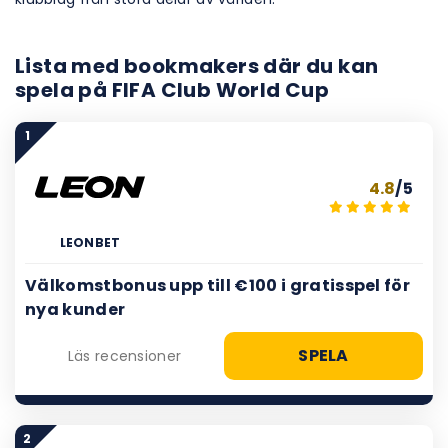
Lista med bookmakers där du kan
spela på FIFA Club World Cup
1
4.8
/5
LEONBET
Välkomstbonus upp till €100 i gratisspel för
nya kunder
SPELA
Läs recensioner
2