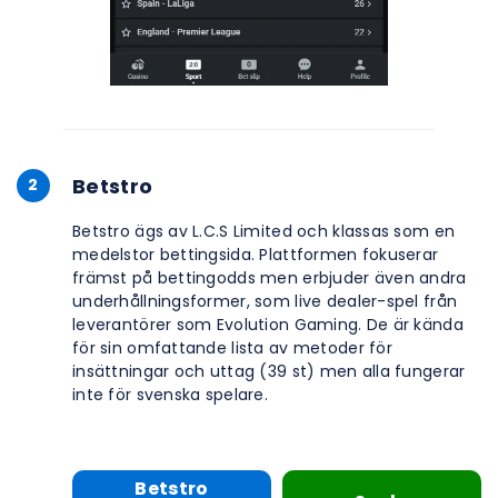
100 % UPP TILL 1110 SEK
SPELA
Betstro
2
Betstro ägs av L.C.S Limited och klassas som en
medelstor bettingsida. Plattformen fokuserar
främst på bettingodds men erbjuder även andra
underhållningsformer, som live dealer-spel från
leverantörer som Evolution Gaming. De är kända
för sin omfattande lista av metoder för
insättningar och uttag (39 st) men alla fungerar
inte för svenska spelare.
Betstro