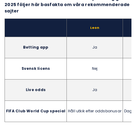
2025 följer här basfakta om våra rekommenderade
sajter
Leon
Betting app
Ja
Svensk licens
Nej
Live odds
Ja
FIFA Club World Cup special
Håll utkik efter oddsbonusar
Dagli