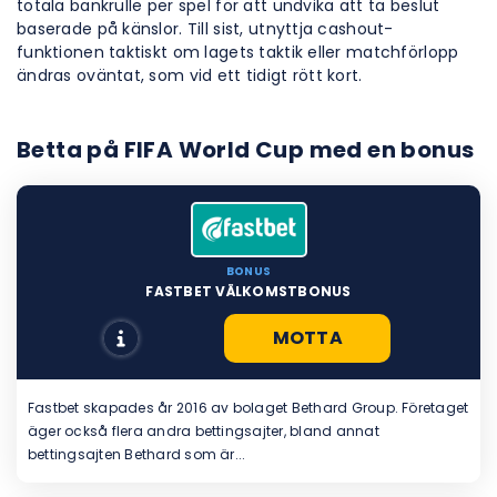
totala bankrulle per spel för att undvika att ta beslut
baserade på känslor. Till sist, utnyttja cashout-
funktionen taktiskt om lagets taktik eller matchförlopp
ändras oväntat, som vid ett tidigt rött kort.
Betta på FIFA World Cup med en bonus
BONUS
FASTBET VÄLKOMSTBONUS
MOTTA
Fastbet skapades år 2016 av bolaget Bethard Group. Företaget
äger också flera andra bettingsajter, bland annat
bettingsajten Bethard som är...