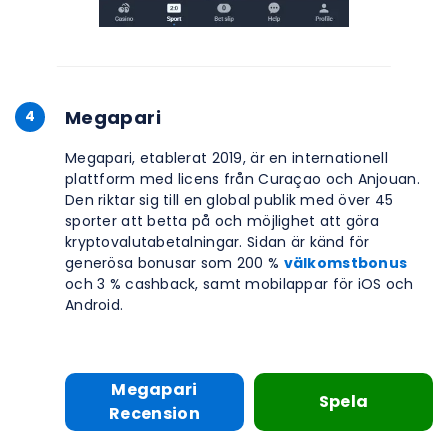
Megapari
4
Megapari, etablerat 2019, är en internationell
plattform med licens från Curaçao och Anjouan.
Den riktar sig till en global publik med över 45
sporter att betta på och möjlighet att göra
kryptovalutabetalningar. Sidan är känd för
generösa bonusar som 200 %
välkomstbonus
och 3 % cashback, samt mobilappar för iOS och
Android.
Megapari
Spela
Recension