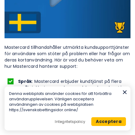
Mastercard tillhandahåller utmärkta kundsupporttjänster
för användare som stöter på problem eller har frågor om
deras kortanvändning. Här är vad du behöver veta om
hur Mastercard hanterar support:
Språk
: Mastercard erbjuder kundtjänst på flera
språk, inklusive svenska, engelska och andra större
Denna webbplats använder cookies för att förbättra
språk beroende på din region. Detta säkerställer
användarupplevelsen. Vänligen acceptera
att kunder över hela världen kan få hjälp på sitt
användningen av cookies på webbplatsen
modersmål.
https://svenskabettingsidor.online/
Kontaktmetoder
:
Acceptera
Integritetspolicy