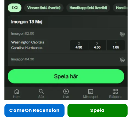
ComeOn Recension
Spela