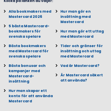
Klicka på länken du väljer:
Alla bookmakers med
Hur man gör en
Mastercard 2026
insättning med
Mastercard
5 bästa Mastercard-
bookmakers för
Hur man gör ett uttag
svenska spelare
med Mastercard
Bästa bookmakers
Tider och gränser för
med Mastercard för
insättning och uttag
svenska spelare
med Mastercard
Bästa bonusar och
Vad är Mastercard?
kampanjer med
Är Mastercard säkert
Mastercard-
att använda?
insättning
Hur man skapar ett
konto för att använda
Mastercard