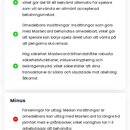
vilket gör det till ett bekvämt alternativ för spelare
som vill använda en allmänt accepterad
betalningsmetod.
Omedelbara insättningar: Insättningar som görs
med Mastercard behandlas omedelbart, vilket gör
att spelare kan börja spela direkt utan att vänta på
att pengarna ska rensas.
Hög säkerhet: Mastercard tillhandahåller robusta
säkerhetsfunktioner, inklusive kryptering och
bedrägeriskydd, vilket säkerställer att dina
transaktioner är säkra och skyddade mot obehörig
åtkomst.
Minus
Förseningar för uttag: Medan insättningar är
omedelbara kan uttag med Mastercard ta längre tid
jämfört med e-plånböcker, vilket vanligtvis tar 1-3
arbetsdagar att behandla.