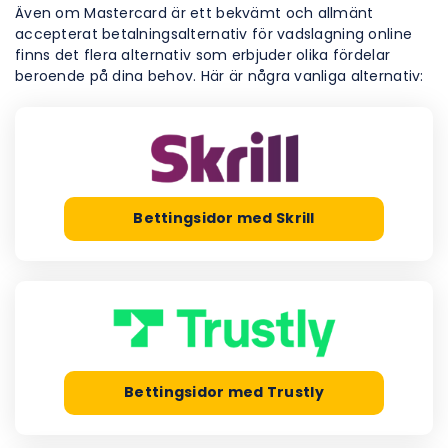
Även om Mastercard är ett bekvämt och allmänt
accepterat betalningsalternativ för vadslagning online
finns det flera alternativ som erbjuder olika fördelar
beroende på dina behov. Här är några vanliga alternativ:
Bettingsidor med Skrill
Bettingsidor med Trustly