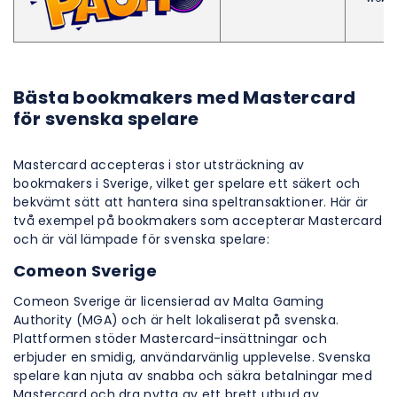
Bästa bookmakers med Mastercard
för svenska spelare
Mastercard accepteras i stor utsträckning av
bookmakers i Sverige, vilket ger spelare ett säkert och
bekvämt sätt att hantera sina speltransaktioner. Här är
två exempel på bookmakers som accepterar Mastercard
och är väl lämpade för svenska spelare:
Comeon Sverige
Comeon Sverige är licensierad av Malta Gaming
Authority (MGA) och är helt lokaliserat på svenska.
Plattformen stöder Mastercard-insättningar och
erbjuder en smidig, användarvänlig upplevelse. Svenska
spelare kan njuta av snabba och säkra betalningar med
Mastercard och dra nytta av ett brett utbud av