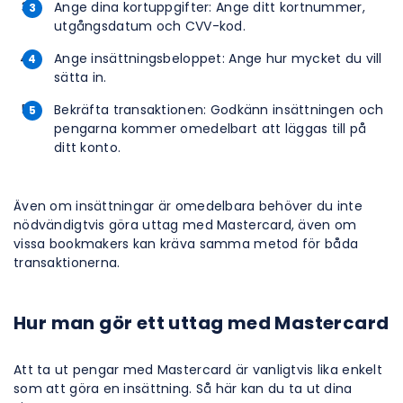
Ange dina kortuppgifter: Ange ditt kortnummer,
utgångsdatum och CVV-kod.
Ange insättningsbeloppet: Ange hur mycket du vill
sätta in.
Bekräfta transaktionen: Godkänn insättningen och
pengarna kommer omedelbart att läggas till på
ditt konto.
Även om insättningar är omedelbara behöver du inte
nödvändigtvis göra uttag med Mastercard, även om
vissa bookmakers kan kräva samma metod för båda
transaktionerna.
Hur man gör ett uttag med Mastercard
Att ta ut pengar med Mastercard är vanligtvis lika enkelt
som att göra en insättning. Så här kan du ta ut dina