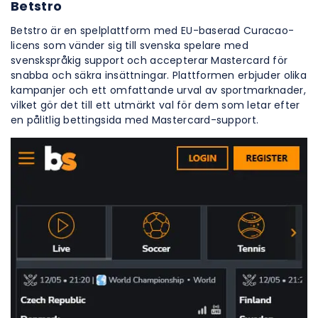
Betstro
Betstro är en spelplattform med EU-baserad Curacao-
licens som vänder sig till svenska spelare med
svenskspråkig support och accepterar Mastercard för
snabba och säkra insättningar. Plattformen erbjuder olika
kampanjer och ett omfattande urval av sportmarknader,
vilket gör det till ett utmärkt val för dem som letar efter
en pålitlig bettingsida med Mastercard-support.