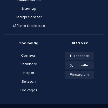
Sitemap
Lediga tjänster
Affiliate Disclosure
Spelbolag
Hitta oss:
Comeon
Facebook
Snabbare
Twitter
Hajper
Instagram
Betsson
LeoVegas