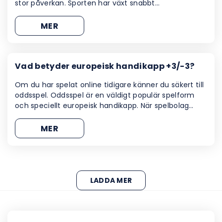
stor påverkan. Sporten har växt snabbt…
MER
Vad betyder europeisk handikapp +3/-3?
Om du har spelat online tidigare känner du säkert till
oddsspel. Oddsspel är en väldigt populär spelform
och speciellt europeisk handikapp. När spelbolag…
MER
LADDA MER