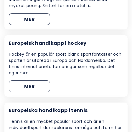
mycket poäng. Snittet för en match i…
MER
Europeisk handikapp i hockey
Hockey är en populär sport bland sportfantaster och
sporten är utbredd i Europa och Nordamerika. Det
finns internationella turneringar som regelbundet
äger rum.…
MER
Europeiska handikapp i tennis
Tennis är en mycket populär sport och är en
individuell sport där spelarens förmåga och form har