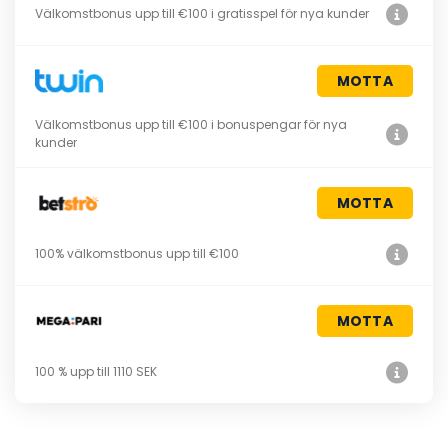
Välkomstbonus upp till €100 i gratisspel för nya kunder
MOTTA
Välkomstbonus upp till €100 i bonuspengar för nya
kunder
MOTTA
100% välkomstbonus upp till €100
MOTTA
100 % upp till 1110 SEK