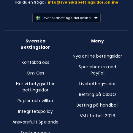
Har du en fråga?
info@svenskabettingsidor.online
svenskabettingsidor.online
Svenska
Meny
Bettingsidor
Nya online bettingsidor
Kontakta oss
Sportsbooks med
Om Oss
PayPal
Hur vi betygsätter
Livebetting-sidor
bettingsidor
Betting på CS:GO
Regler och villkor
Betting på handboll
Integritetspolicy
VM i fotboll 2026
Ansvarsfullt Spelande
Spelberoende