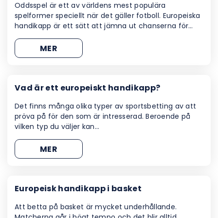
Oddsspel är ett av världens mest populära
spelformer speciellt när det gäller fotboll. Europeiska
handikapp är ett sätt att jämna ut chanserna för…
MER
Vad är ett europeiskt handikapp?
Det finns många olika typer av sportsbetting av att
pröva på för den som är intresserad. Beroende på
vilken typ du väljer kan…
MER
Europeisk handikapp i basket
Att betta på basket är mycket underhållande.
Matcherna går i högt tempo och det blir alltid